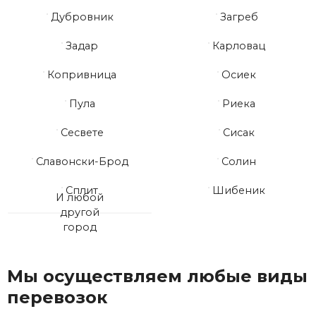
Дубровник
Загреб
Задар
Карловац
Копривница
Осиек
Пула
Риека
Сесвете
Сисак
Славонски-Брод
Солин
Сплит
Шибеник
И любой
другой
город
Мы осуществляем любые виды
перевозок