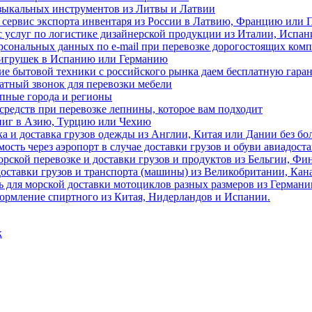
узыкальных инструментов из Литвы и Латвии
 сервис экспорта инвентаря из России в Латвию, Францию или
 услуг по логистике дизайнерской продукции из Италии, Испа
сональных данных по e-mail при перевозке дорогостоящих ком
 игрушек в Испанию или Германию
ие бытовой техники с российского рынка даем бесплатную гара
атный звонок для перевозки мебели
упные города и регионы
средств при перевозке лепнины, которое вам подходит
книг в Азию, Турцию или Чехию
ка и доставка грузов одежды из Англии, Китая или Дании без б
ость через аэропорт в случае доставки грузов и обуви авиадост
орской перевозке и доставки грузов и продуктов из Бельгии, Ф
 доставки грузов и транспорта (машины) из Великобритании, Ка
для морской доставки мотоциклов разных размеров из Германи
формление спиртного из Китая, Нидерландов и Испании.
к