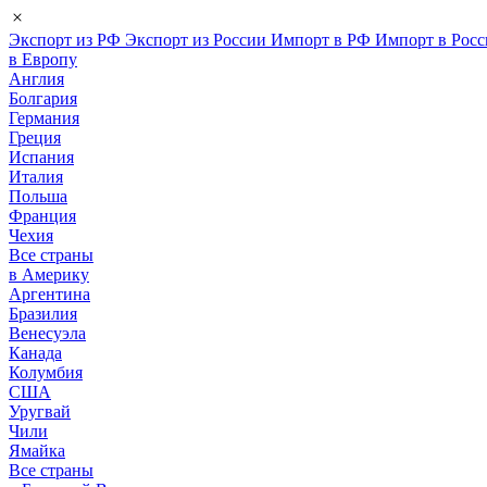
Экспорт из РФ
Экспорт из России
Импорт в РФ
Импорт в Рос
в Европу
Англия
Болгария
Германия
Греция
Испания
Италия
Польша
Франция
Чехия
Все страны
в Америку
Аргентина
Бразилия
Венесуэла
Канада
Колумбия
США
Уругвай
Чили
Ямайка
Все страны