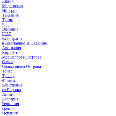
Ливия
Мадагаскар
Нигерия
Танзания
Тунис
Чад
Эфиопия
ЮАР
Все страны
в Австралию И Океанию
Австралия
Кирибати
Маршалловы Острова
Самоа
Соломоновы Острова
Тонга
Тувалу
Фиджи
Все страны
из Европы
Англия
Болгария
Германия
Греция
Испания