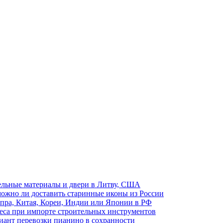
ельные материалы и двери в Литву, США
ожно ли доставить старинные иконы из России
пра, Китая, Кореи, Индии или Японии в РФ
неса при импорте строительных инструментов
иант перевозки пианино в сохранности