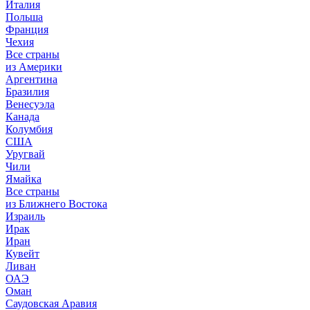
Италия
Польша
Франция
Чехия
Все страны
из Америки
Аргентина
Бразилия
Венесуэла
Канада
Колумбия
США
Уругвай
Чили
Ямайка
Все страны
из Ближнего Востока
Израиль
Ирак
Иран
Кувейт
Ливан
ОАЭ
Оман
Саудовская Аравия