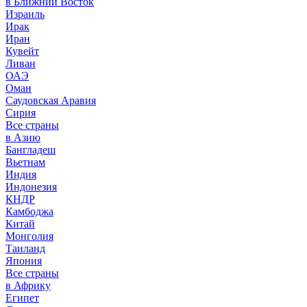
в Ближний Восток
Израиль
Ирак
Иран
Кувейт
Ливан
ОАЭ
Оман
Саудовская Аравия
Сирия
Все страны
в Азию
Бангладеш
Вьетнам
Индия
Индонезия
КНДР
Камбоджа
Китай
Монголия
Таиланд
Япония
Все страны
в Африку
Египет