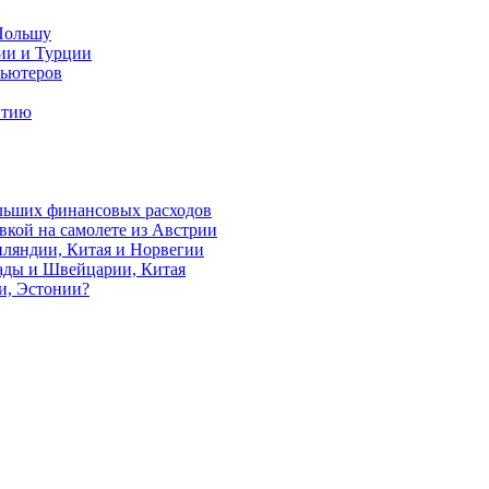
 Польшу
нии и Турции
пьютеров
нтию
ольших финансовых расходов
авкой на самолете из Австрии
инляндии, Китая и Норвегии
нады и Швейцарии, Китая
и, Эстонии?