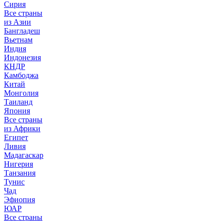
Сирия
Все страны
из Азии
Бангладеш
Вьетнам
Индия
Индонезия
КНДР
Камбоджа
Китай
Монголия
Таиланд
Япония
Все страны
из Африки
Египет
Ливия
Мадагаскар
Нигерия
Танзания
Тунис
Чад
Эфиопия
ЮАР
Все страны