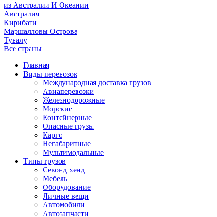
из Австралии И Океании
Австралия
Кирибати
Маршалловы Острова
Тувалу
Все страны
Главная
Виды перевозок
Международная доставка грузов
Авиаперевозки
Железнодорожные
Морские
Контейнерные
Опасные грузы
Карго
Негабаритные
Мультимодальные
Типы грузов
Секонд-хенд
Мебель
Оборудование
Личные вещи
Автомобили
Автозапчасти