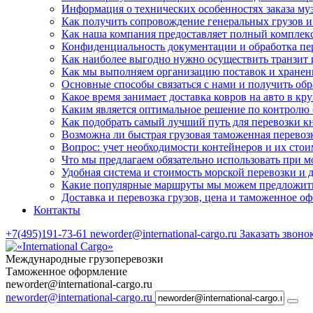
Информация о технических особенностях заказа м
Как получить сопровождение генеральных грузов и
Как наша компания предоставляет полный комплекс
Конфиденциальность документации и обработка пер
Как наиболее выгодно нужно осуществить транзит
Как мы выполняем организацию поставок и хранен
Основные способы связаться с нами и получить обр
Какое время занимает доставка ковров на авто в кр
Каким является оптимальное решение по контролю 
Как подобрать самый лучший путь для перевозки 
Возможна ли быстрая грузовая таможенная перевоз
Вопрос: учет необходимости контейнеров и их стоим
Что мы предлагаем обязательно использовать при м
Удобная система и стоимость морской перевозки и
Какие популярные маршруты мы можем предложить 
Доставка и перевозка грузов, цена и таможенное о
Контакты
+7(495)191-73-61
neworder@international-cargo.ru
Заказать звоно
Международные грузоперевозки
Таможенное оформление
neworder@international-cargo.ru
neworder@international-cargo.ru