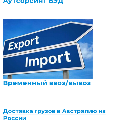
Аутсорсинг ВЭД
Временный ввоз/вывоз
Доставка грузов в Австралию из
России