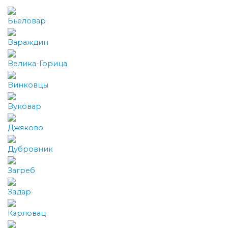
Бьеловар
Вараждин
Велика-Горица
Винковцы
Вуковар
Джяково
Дубровник
Загреб
Задар
Карловац