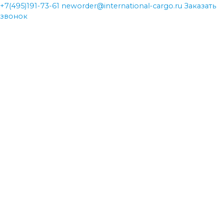
+7(495)191-73-61
neworder@international-cargo.ru
Заказать
звонок
neworder@international-cargo.ru
neworder@international-cargo.ru
+7(495)191-73-61
+7(495)191-73-61
Главная
Виды перевозок
Международная доставка грузов
Авиаперевозки
Железнодорожные