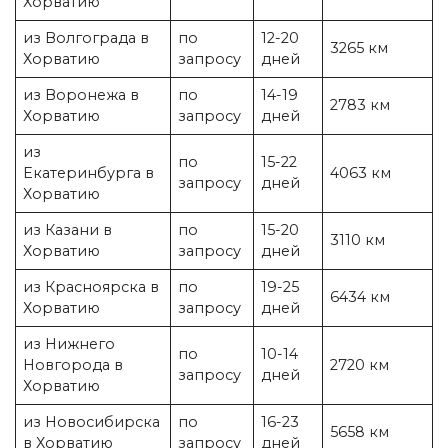
Хорватию
из Волгограда в
по
12-20
3265 км
Хорватию
запросу
дней
из Воронежа в
по
14-19
2783 км
Хорватию
запросу
дней
из
по
15-22
Екатеринбурга в
4063 км
запросу
дней
Хорватию
из Казани в
по
15-20
3110 км
Хорватию
запросу
дней
из Красноярска в
по
19-25
6434 км
Хорватию
запросу
дней
из Нижнего
по
10-14
Новгорода в
2720 км
запросу
дней
Хорватию
из Новосибирска
по
16-23
5658 км
в Хорватию
запросу
дней