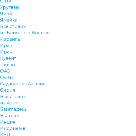
США
Уругвай
Чили
Ямайка
Все страны
из Ближнего Востока
Израиль
Ирак
Иран
Кувейт
Ливан
ОАЭ
Оман
Саудовская Аравия
Сирия
Все страны
из Азии
Бангладеш
Вьетнам
Индия
Индонезия
КНДР