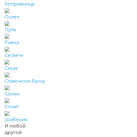
Копривница
Осиек
Пула
Риека
Сесвете
Сисак
Славонски-Брод
Солин
Сплит
Шибеник
И любой
другой