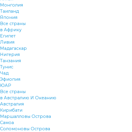
Монголия
Таиланд
Япония
Все страны
в Африку
Египет
Ливия
Мадагаскар
Нигерия
Танзания
Тунис
Чад
Эфиопия
ЮАР
Все страны
в Австралию И Океанию
Австралия
Кирибати
Маршалловы Острова
Самоа
Соломоновы Острова