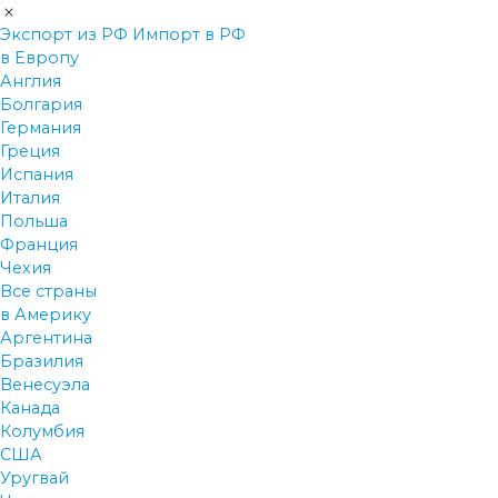
Экспорт из РФ
Импорт в РФ
в Европу
Англия
Болгария
Германия
Греция
Испания
Италия
Польша
Франция
Чехия
Все страны
в Америку
Аргентина
Бразилия
Венесуэла
Канада
Колумбия
США
Уругвай