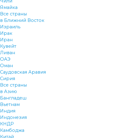
Чили
Ямайка
Все страны
в Ближний Восток
Израиль
Ирак
Иран
Кувейт
Ливан
ОАЭ
Оман
Саудовская Аравия
Сирия
Все страны
в Азию
Бангладеш
Вьетнам
Индия
Индонезия
КНДР
Камбоджа
Китай