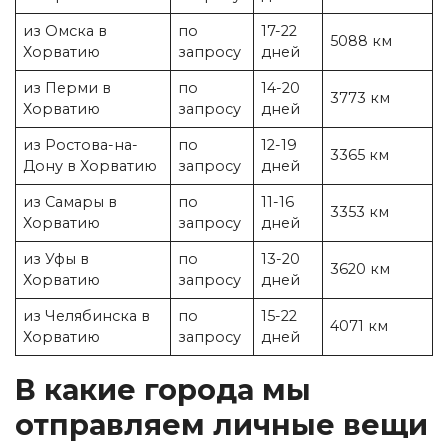
из Омска в
по
17-22
5088 км
Хорватию
запросу
дней
из Перми в
по
14-20
3773 км
Хорватию
запросу
дней
из Ростова-на-
по
12-19
3365 км
Дону в Хорватию
запросу
дней
из Самары в
по
11-16
3353 км
Хорватию
запросу
дней
из Уфы в
по
13-20
3620 км
Хорватию
запросу
дней
из Челябинска в
по
15-22
4071 км
Хорватию
запросу
дней
В какие города мы
отправляем личные вещи