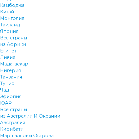
Камбоджа
Китай
Монголия
Таиланд
Япония
Все страны
из Африки
Египет
Ливия
Мадагаскар
Нигерия
Танзания
Тунис
Чад
Эфиопия
ЮАР
Все страны
из Австралии И Океании
Австралия
Кирибати
Маршалловы Острова