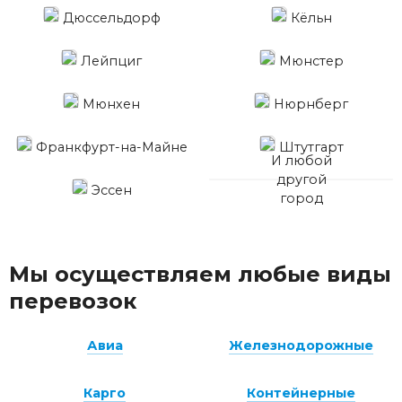
Дюссельдорф
Кёльн
Лейпциг
Мюнстер
Мюнхен
Нюрнберг
Франкфурт-на-Майне
Штутгарт
И любой
другой
Эссен
город
Мы осуществляем любые виды
перевозок
Авиа
Железнодорожные
Карго
Контейнерные