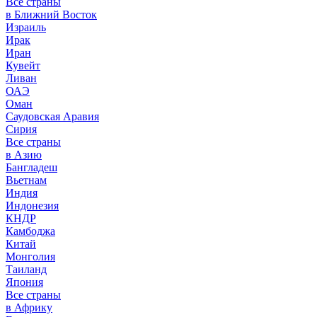
Все страны
в Ближний Восток
Израиль
Ирак
Иран
Кувейт
Ливан
ОАЭ
Оман
Саудовская Аравия
Сирия
Все страны
в Азию
Бангладеш
Вьетнам
Индия
Индонезия
КНДР
Камбоджа
Китай
Монголия
Таиланд
Япония
Все страны
в Африку