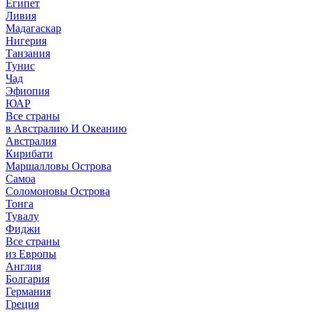
Египет
Ливия
Мадагаскар
Нигерия
Танзания
Тунис
Чад
Эфиопия
ЮАР
Все страны
в Австралию И Океанию
Австралия
Кирибати
Маршалловы Острова
Самоа
Соломоновы Острова
Тонга
Тувалу
Фиджи
Все страны
из Европы
Англия
Болгария
Германия
Греция