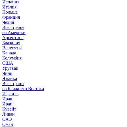
Испания
Италия
Польша
Франция
Чехия
Все страны
из Америки
Аргентина
Бразилия
Венесуэла
Канада
Колумбия
США
Уругвай
Чили
Ямайка
Все страны
из Ближнего Востока
Израиль
Ирак
Иран
Кувейт
Ливан
ОАЭ
Оман