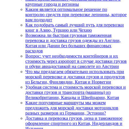
крупные города и регионы
Каким является оптимальное решение по
контролю средств при перевозке лепнины, которое
вам подходит
Как подобрать самый лучший путь для перевозки
книг в Азию, Турцию или Чехию
Возможна ли быстрая грузовая таможенная
перевозка и доставка грузов одежды из Англии,
Китая или Дании без больших финансовых
расходов
Вопрос: учет необходимости контейнеров и их
стоимость через аэропорт в случае доставки грузов
и обуви авиадоставкой на самолете из Австрии
Что мы предлагаем обязательно использовать при
морской перевозке и доставки грузов и продуктов
из Бельгии, Финляндии, Китая и Норвегии
Удобная система и стоимость морской перевозки и
доставки грузов и транспорта (машины) из
Великобритании, Канады и Швейцарии, Китая
Какие популярные маршруты мы можем
предложить для морской доставки мотоциклов
разных размеров из Германии, Эстонии?
Доставка и перевозка грузов, цена и таможенное
оформление спиртного из Китая, Нидерландов и
Испании.