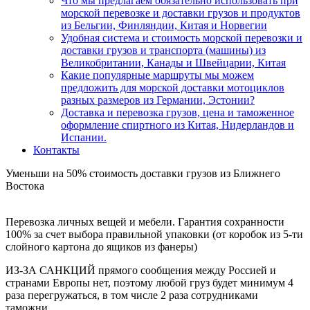
Что мы предлагаем обязательно использовать при
морской перевозке и доставки грузов и продуктов
из Бельгии, Финляндии, Китая и Норвегии
Удобная система и стоимость морской перевозки и
доставки грузов и транспорта (машины) из
Великобритании, Канады и Швейцарии, Китая
Какие популярные маршруты мы можем
предложить для морской доставки мотоциклов
разных размеров из Германии, Эстонии?
Доставка и перевозка грузов, цена и таможенное
оформление спиртного из Китая, Нидерландов и
Испании.
Контакты
Уменьши на 50% стоимость доставки грузов из Ближнего
Востока
Перевозка личных вещей и мебели. Гарантия сохранности
100% за счет выбора правильной упаковки (от коробок из 5-ти
слойного картона до ящиков из фанеры)
ИЗ-ЗА САНКЦИЙ прямого сообщения между Россией и
странами Европы нет, поэтому любой груз будет минимум 4
раза перегружаться, в том числе 2 раза сотрудниками
таможни.