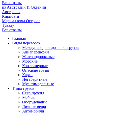
Все страны
из Австралии И Океании
Австралия
Кирибати
Маршалловы Острова
Тувалу
Все страны
Главная
Виды перевозок
Международная доставка грузов
Авиаперевозки
Железнодорожные
Морские
Контейнерные
Опасные грузы
Карго
Негабаритные
Мультимодальные
Типы грузов
Секонд-хенд
Мебель
Оборудование
Личные вещи
Автомобили