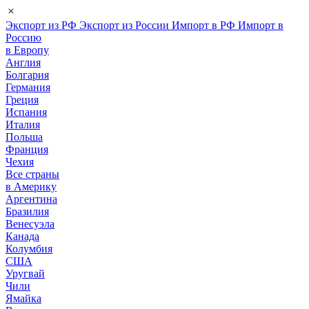
Экспорт из РФ
Экспорт из России
Импорт в РФ
Импорт в
Россию
в Европу
Англия
Болгария
Германия
Греция
Испания
Италия
Польша
Франция
Чехия
Все страны
в Америку
Аргентина
Бразилия
Венесуэла
Канада
Колумбия
США
Уругвай
Чили
Ямайка