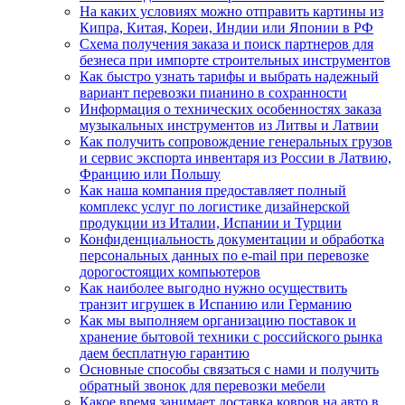
На каких условиях можно отправить картины из
Кипра, Китая, Кореи, Индии или Японии в РФ
Схема получения заказа и поиск партнеров для
безнеса при импорте строительных инструментов
Как быстро узнать тарифы и выбрать надежный
вариант перевозки пианино в сохранности
Информация о технических особенностях заказа
музыкальных инструментов из Литвы и Латвии
Как получить сопровождение генеральных грузов
и сервис экспорта инвентаря из России в Латвию,
Францию или Польшу
Как наша компания предоставляет полный
комплекс услуг по логистике дизайнерской
продукции из Италии, Испании и Турции
Конфиденциальность документации и обработка
персональных данных по e-mail при перевозке
дорогостоящих компьютеров
Как наиболее выгодно нужно осуществить
транзит игрушек в Испанию или Германию
Как мы выполняем организацию поставок и
хранение бытовой техники с российского рынка
даем бесплатную гарантию
Основные способы связаться с нами и получить
обратный звонок для перевозки мебели
Какое время занимает доставка ковров на авто в