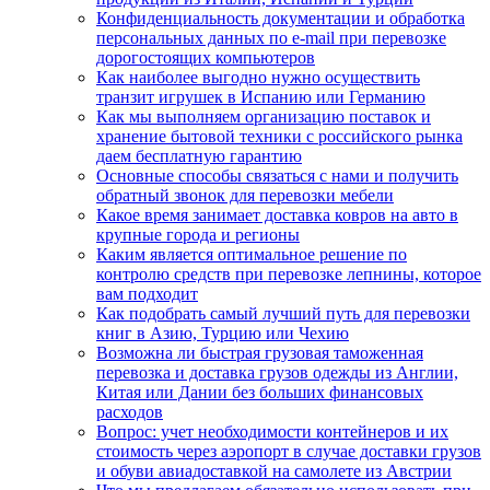
Конфиденциальность документации и обработка
персональных данных по e-mail при перевозке
дорогостоящих компьютеров
Как наиболее выгодно нужно осуществить
транзит игрушек в Испанию или Германию
Как мы выполняем организацию поставок и
хранение бытовой техники с российского рынка
даем бесплатную гарантию
Основные способы связаться с нами и получить
обратный звонок для перевозки мебели
Какое время занимает доставка ковров на авто в
крупные города и регионы
Каким является оптимальное решение по
контролю средств при перевозке лепнины, которое
вам подходит
Как подобрать самый лучший путь для перевозки
книг в Азию, Турцию или Чехию
Возможна ли быстрая грузовая таможенная
перевозка и доставка грузов одежды из Англии,
Китая или Дании без больших финансовых
расходов
Вопрос: учет необходимости контейнеров и их
стоимость через аэропорт в случае доставки грузов
и обуви авиадоставкой на самолете из Австрии