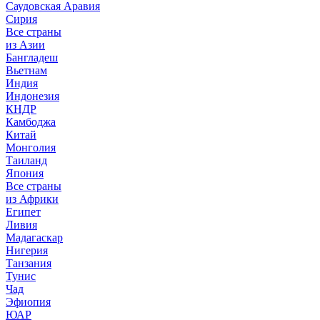
Саудовская Аравия
Сирия
Все страны
из Азии
Бангладеш
Вьетнам
Индия
Индонезия
КНДР
Камбоджа
Китай
Монголия
Таиланд
Япония
Все страны
из Африки
Египет
Ливия
Мадагаскар
Нигерия
Танзания
Тунис
Чад
Эфиопия
ЮАР