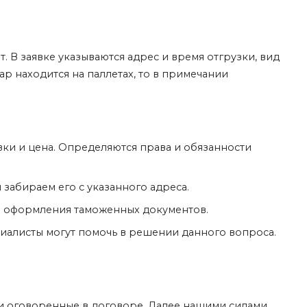
. В заявке указываются адрес и время отгрузки, вид
ар находится на паллетах, то в примечании
вки и цена. Определяются права и обязанности
и забираем его с указанного адреса.
ля оформления таможенных документов.
иалисты могут помочь в решении данного вопроса.
 и оговоренные в договоре. Далее нашими силами