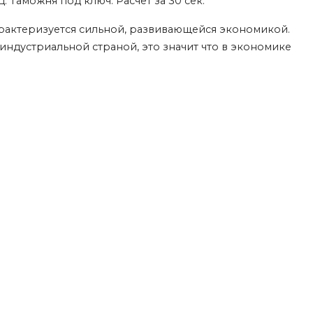
 Таможня под ключ. Расчет за 30 сек.
арактеризуется сильной, развивающейся экономикой.
стиндустриальной страной, это значит что в экономике