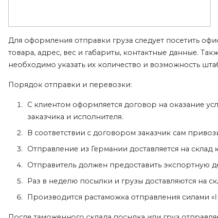
Для оформления отправки
груза
следует посетить офис
товара, адрес, вес и габариты, контактные данные. Та
необходимо указать их количество и возможность шта
Порядок отправки и
перевозки
:
С клиентом оформляется договор на оказание усл
заказчика и исполнителя.
В соответствии с договором заказчик сам привоз
Отправление
из Германии
доставляется на склад
Отправитель должен предоставить экспортную де
Раз в неделю посылки и грузы доставляются на с
Производится растаможка отправления силами «Int
После таможенного склада посылка или груз отправля