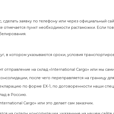
, сделать заявку по телефону или через официальный сайт
кже отмечается пункт необходимости растаможки. Если тов
белирования.
уг, в котором указываются сроки, условия транспортиро
ит
отправление на склад «International Cargo» или мы сам
 консолидации, после чего переправляется на границу д
кларацию по форме ЕХ-1, по договоренности наши спец
клад
в Россию.
ernational Cargo» или это делает сам заказчик.
ется на склады консолидации, указанные на нашем сайте