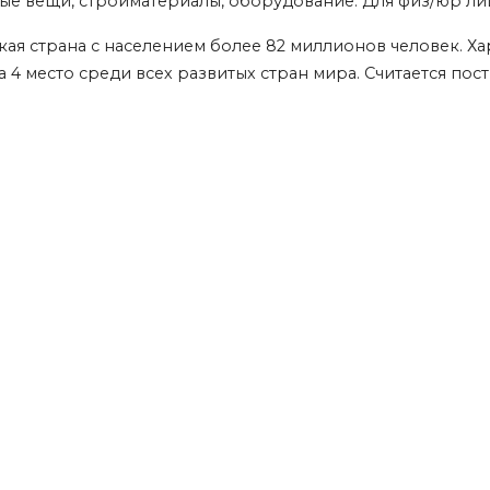
ые вещи, стройматериалы, оборудование. Для физ/юр лиц.
ая страна с населением более 82 миллионов человек. Х
на 4 место среди всех развитых стран мира. Считается по