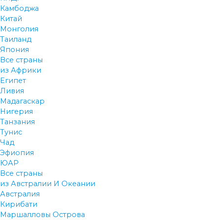
Камбоджа
Китай
Монголия
Таиланд
Япония
Все страны
из Африки
Египет
Ливия
Мадагаскар
Нигерия
Танзания
Тунис
Чад
Эфиопия
ЮАР
Все страны
из Австралии И Океании
Австралия
Кирибати
Маршалловы Острова