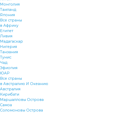
Монголия
Таиланд
Япония
Все страны
в Африку
Египет
Ливия
Мадагаскар
Нигерия
Танзания
Тунис
Чад
Эфиопия
ЮАР
Все страны
в Австралию И Океанию
Австралия
Кирибати
Маршалловы Острова
Самоа
Соломоновы Острова