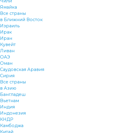
Чили
Ямайка
Все страны
в Ближний Восток
Израиль
Ирак
Иран
Кувейт
Ливан
ОАЭ
Оман
Саудовская Аравия
Сирия
Все страны
в Азию
Бангладеш
Вьетнам
Индия
Индонезия
КНДР
Камбоджа
Китай