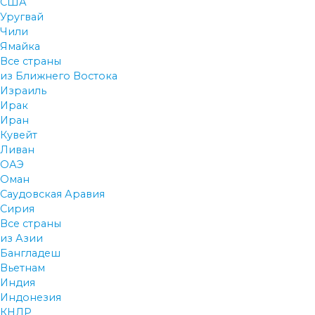
США
Уругвай
Чили
Ямайка
Все страны
из Ближнего Востока
Израиль
Ирак
Иран
Кувейт
Ливан
ОАЭ
Оман
Саудовская Аравия
Сирия
Все страны
из Азии
Бангладеш
Вьетнам
Индия
Индонезия
КНДР