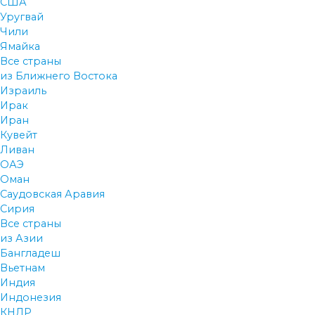
США
Уругвай
Чили
Ямайка
Все страны
из Ближнего Востока
Израиль
Ирак
Иран
Кувейт
Ливан
ОАЭ
Оман
Саудовская Аравия
Сирия
Все страны
из Азии
Бангладеш
Вьетнам
Индия
Индонезия
КНДР