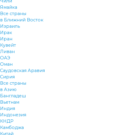
Чили
Ямайка
Все страны
в Ближний Восток
Израиль
Ирак
Иран
Кувейт
Ливан
ОАЭ
Оман
Саудовская Аравия
Сирия
Все страны
в Азию
Бангладеш
Вьетнам
Индия
Индонезия
КНДР
Камбоджа
Китай