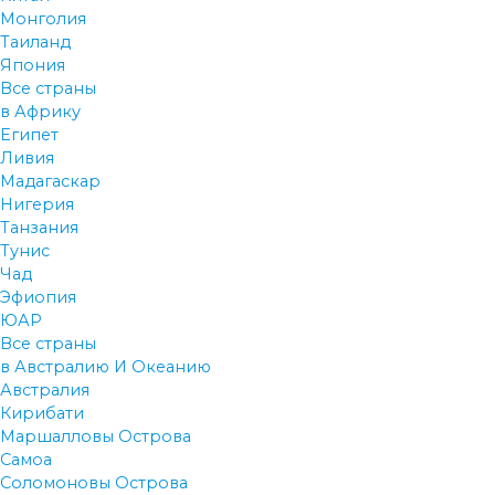
Монголия
Таиланд
Япония
Все страны
в Африку
Египет
Ливия
Мадагаскар
Нигерия
Танзания
Тунис
Чад
Эфиопия
ЮАР
Все страны
в Австралию И Океанию
Австралия
Кирибати
Маршалловы Острова
Самоа
Соломоновы Острова