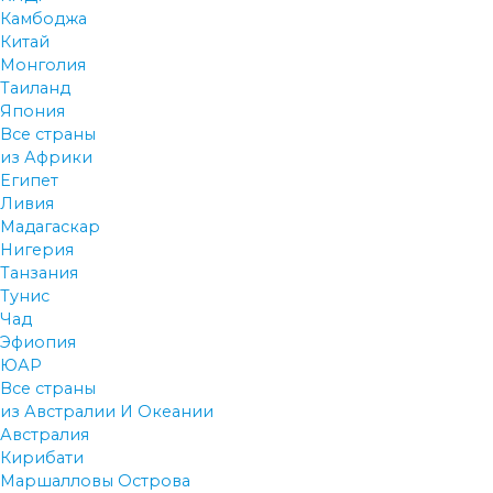
Камбоджа
Китай
Монголия
Таиланд
Япония
Все страны
из Африки
Египет
Ливия
Мадагаскар
Нигерия
Танзания
Тунис
Чад
Эфиопия
ЮАР
Все страны
из Австралии И Океании
Австралия
Кирибати
Маршалловы Острова