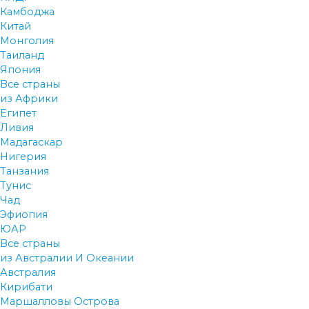
Камбоджа
Китай
Монголия
Таиланд
Япония
Все страны
из Африки
Египет
Ливия
Мадагаскар
Нигерия
Танзания
Тунис
Чад
Эфиопия
ЮАР
Все страны
из Австралии И Океании
Австралия
Кирибати
Маршалловы Острова