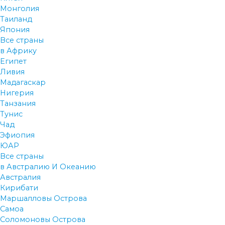
Монголия
Таиланд
Япония
Все страны
в Африку
Египет
Ливия
Мадагаскар
Нигерия
Танзания
Тунис
Чад
Эфиопия
ЮАР
Все страны
в Австралию И Океанию
Австралия
Кирибати
Маршалловы Острова
Самоа
Соломоновы Острова