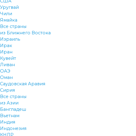
США
Уругвай
Чили
Ямайка
Все страны
из Ближнего Востока
Израиль
Ирак
Иран
Кувейт
Ливан
ОАЭ
Оман
Саудовская Аравия
Сирия
Все страны
из Азии
Бангладеш
Вьетнам
Индия
Индонезия
КНДР