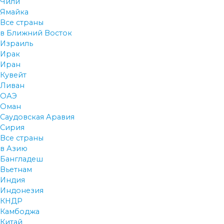
Чили
Ямайка
Все страны
в Ближний Восток
Израиль
Ирак
Иран
Кувейт
Ливан
ОАЭ
Оман
Саудовская Аравия
Сирия
Все страны
в Азию
Бангладеш
Вьетнам
Индия
Индонезия
КНДР
Камбоджа
Китай