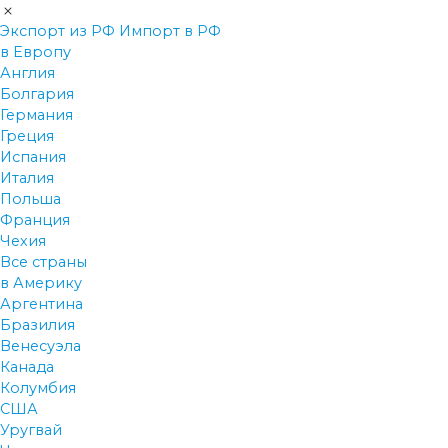
Экспорт из РФ
Импорт в РФ
в Европу
Англия
Болгария
Германия
Греция
Испания
Италия
Польша
Франция
Чехия
Все страны
в Америку
Аргентина
Бразилия
Венесуэла
Канада
Колумбия
США
Уругвай