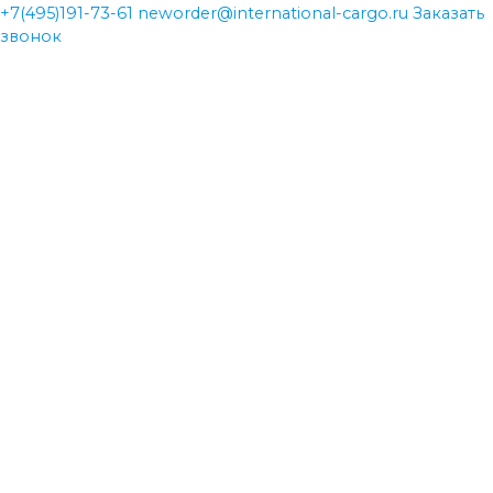
+7(495)191-73-61
neworder@international-cargo.ru
Заказать
звонок
neworder@international-cargo.ru
neworder@international-cargo.ru
+7(495)191-73-61
+7(495)191-73-61
Главная
Виды перевозок
Международная доставка грузов