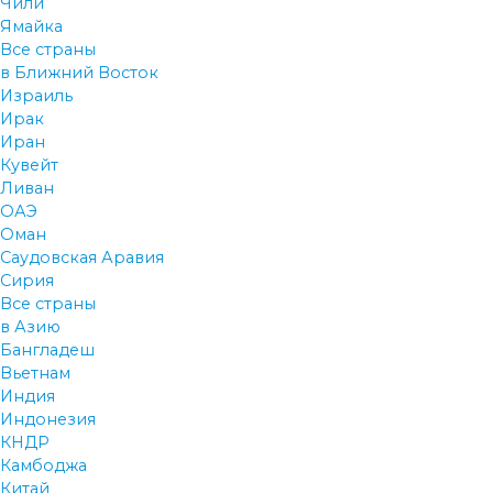
Чили
Ямайка
Все страны
в Ближний Восток
Израиль
Ирак
Иран
Кувейт
Ливан
ОАЭ
Оман
Саудовская Аравия
Сирия
Все страны
в Азию
Бангладеш
Вьетнам
Индия
Индонезия
КНДР
Камбоджа
Китай