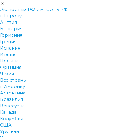
Экспорт из РФ
Импорт в РФ
в Европу
Англия
Болгария
Германия
Греция
Испания
Италия
Польша
Франция
Чехия
Все страны
в Америку
Аргентина
Бразилия
Венесуэла
Канада
Колумбия
США
Уругвай