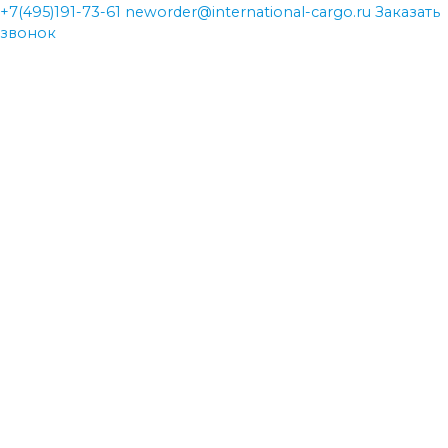
+7(495)191-73-61
neworder@international-cargo.ru
Заказать
звонок
neworder@international-cargo.ru
neworder@international-cargo.ru
+7(495)191-73-61
+7(495)191-73-61
Главная
Виды перевозок
Международная доставка грузов
Авиаперевозки
Железнодорожные