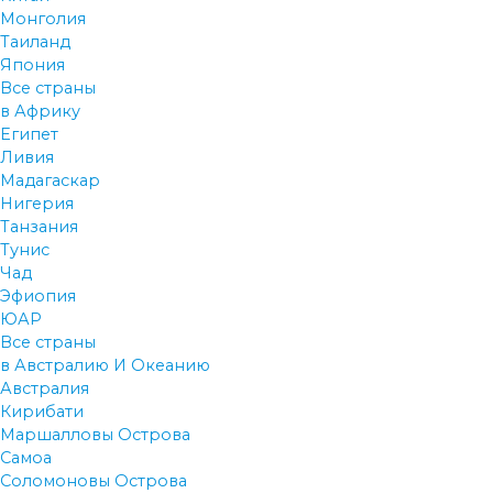
Монголия
Таиланд
Япония
Все страны
в Африку
Египет
Ливия
Мадагаскар
Нигерия
Танзания
Тунис
Чад
Эфиопия
ЮАР
Все страны
в Австралию И Океанию
Австралия
Кирибати
Маршалловы Острова
Самоа
Соломоновы Острова