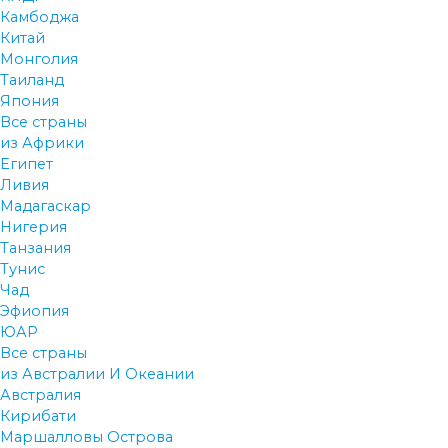
Камбоджа
Китай
Монголия
Таиланд
Япония
Все страны
из Африки
Египет
Ливия
Мадагаскар
Нигерия
Танзания
Тунис
Чад
Эфиопия
ЮАР
Все страны
из Австралии И Океании
Австралия
Кирибати
Маршалловы Острова