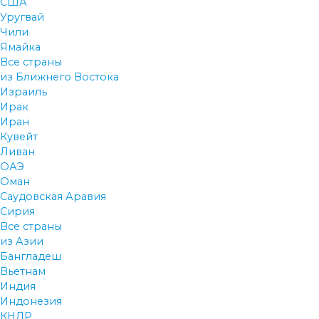
США
Уругвай
Чили
Ямайка
Все страны
из Ближнего Востока
Израиль
Ирак
Иран
Кувейт
Ливан
ОАЭ
Оман
Саудовская Аравия
Сирия
Все страны
из Азии
Бангладеш
Вьетнам
Индия
Индонезия
КНДР