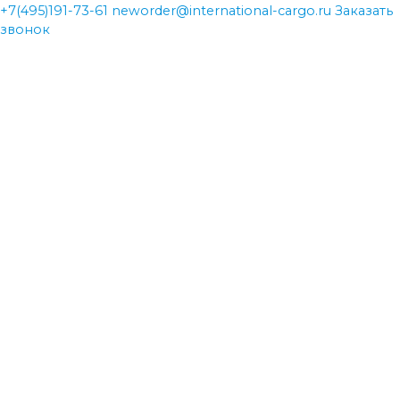
+7(495)191-73-61
neworder@international-cargo.ru
Заказать
звонок
neworder@international-cargo.ru
neworder@international-cargo.ru
+7(495)191-73-61
+7(495)191-73-61
Главная
Виды перевозок
Международная доставка грузов
Авиаперевозки
Железнодорожные