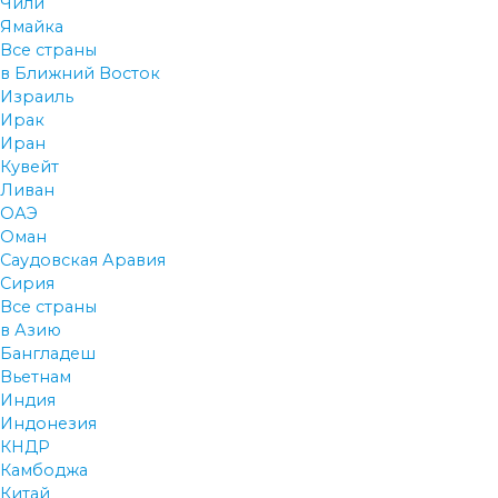
Чили
Ямайка
Все страны
в Ближний Восток
Израиль
Ирак
Иран
Кувейт
Ливан
ОАЭ
Оман
Саудовская Аравия
Сирия
Все страны
в Азию
Бангладеш
Вьетнам
Индия
Индонезия
КНДР
Камбоджа
Китай