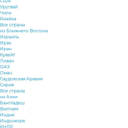
США
Уругвай
Чили
Ямайка
Все страны
из Ближнего Востока
Израиль
Ирак
Иран
Кувейт
Ливан
ОАЭ
Оман
Саудовская Аравия
Сирия
Все страны
из Азии
Бангладеш
Вьетнам
Индия
Индонезия
КНДР