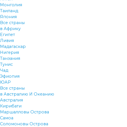
Монголия
Таиланд
Япония
Все страны
в Африку
Египет
Ливия
Мадагаскар
Нигерия
Танзания
Тунис
Чад
Эфиопия
ЮАР
Все страны
в Австралию И Океанию
Австралия
Кирибати
Маршалловы Острова
Самоа
Соломоновы Острова