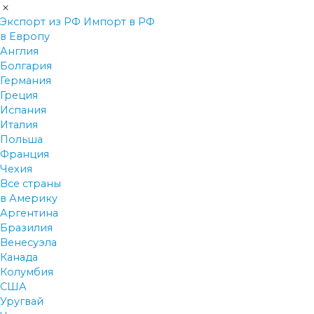
Экспорт из РФ
Импорт в РФ
в Европу
Англия
Болгария
Германия
Греция
Испания
Италия
Польша
Франция
Чехия
Все страны
в Америку
Аргентина
Бразилия
Венесуэла
Канада
Колумбия
США
Уругвай