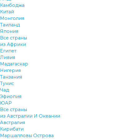
Камбоджа
Китай
Монголия
Таиланд
Япония
Все страны
из Африки
Египет
Ливия
Мадагаскар
Нигерия
Танзания
Тунис
Чад
Эфиопия
ЮАР
Все страны
из Австралии И Океании
Австралия
Кирибати
Маршалловы Острова