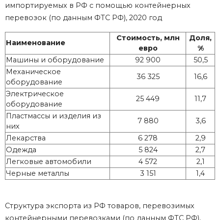
импортируемых в РФ с помощью контейнерных
перевозок (по данным ФТС РФ), 2020 год
Стоимость, млн
Доля,
Наименование
евро
%
Машины и оборудование
92 900
50,5
Механическое
36 325
16,6
оборудование
Электрическое
25 449
11,7
оборудование
Пластмассы и изделия из
7 880
3,6
них
Лекарства
6 278
2,9
Одежда
5 824
2,7
Легковые автомобили
4 572
2,1
Черные металлы
3 151
1,4
Структура экспорта из РФ товаров, перевозимых
контейнерными перевозками (по данным ФТС РФ),