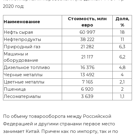
2020 год:
Стоимость, млн
Доля,
Наименование
евро
%
Нефть сырая
60 997
18
Нефтепродукты
38 222
11
Природный газ
21 282
6,3
Машины и
21 117
6,2
оборудование
Дизельное топливо
16 376
4,8
Черные металлы
13 492
4
Цветные металлы
7 165
2,1
Пшеница
6 920
2
Лесоматериалы
3 639
1,1
По объему товарооборота между Российской
Федерацией и другими странами первое место
занимает Китай. Причем как по импорту, так и по