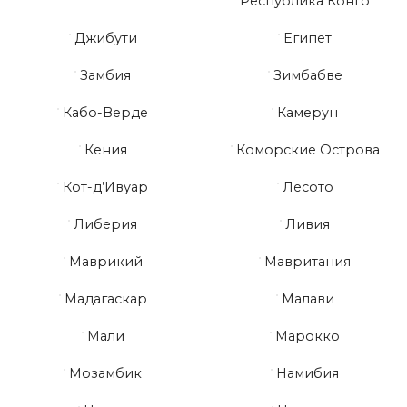
Республика Конго
Джибути
Египет
Замбия
Зимбабве
Кабо-Верде
Камерун
Кения
Коморские Острова
Кот-д’Ивуар
Лесото
Либерия
Ливия
Маврикий
Мавритания
Мадагаскар
Малави
Мали
Марокко
Мозамбик
Намибия