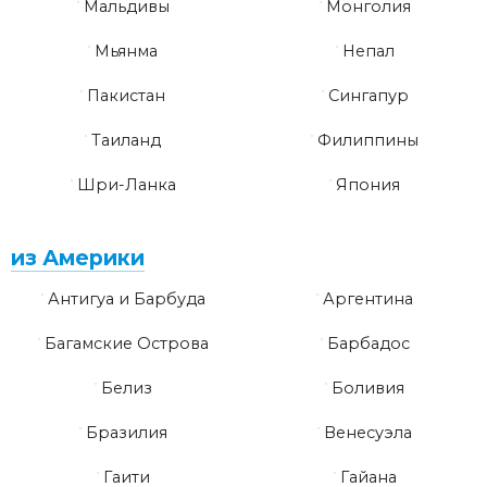
Мальдивы
Монголия
Мьянма
Непал
Пакистан
Сингапур
Таиланд
Филиппины
Шри-Ланка
Япония
из Америки
Антигуа и Барбуда
Аргентина
Багамские Острова
Барбадос
Белиз
Боливия
Бразилия
Венесуэла
Гаити
Гайана