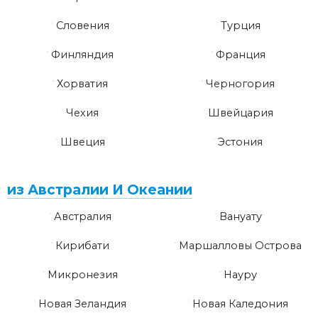
Словения
Турция
Финляндия
Франция
Хорватия
Черногория
Чехия
Швейцария
Швеция
Эстония
из Австралии И Океании
Австралия
Вануату
Кирибати
Маршалловы Острова
Микронезия
Науру
Новая Зеландия
Новая Каледония