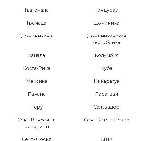
Гватемала
Гондурас
Гренада
Доминика
Доминикана
Доминиканская
Республика
Канада
Колумбия
Коста-Рика
Куба
Мексика
Никарагуа
Панама
Парагвай
Перу
Сальвадор
Сент-Винсент и
Сент-Китс и Невис
Гренадины
Сент-Люсия
США