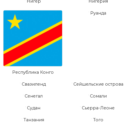
Нигер
Нигерия
Руанда
Республика Конго
Свазиленд
Сейшельские острова
Сенегал
Сомали
Судан
Сьерра-Леоне
Танзания
Того