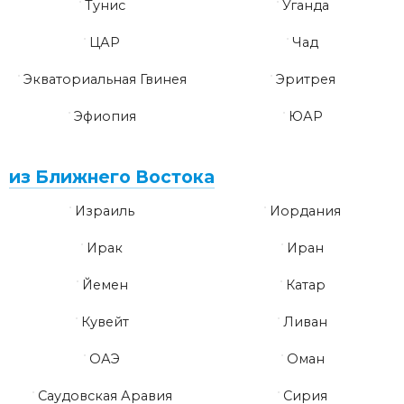
Тунис
Уганда
ЦАР
Чад
Экваториальная Гвинея
Эритрея
Эфиопия
ЮАР
из Ближнего Востока
Израиль
Иордания
Ирак
Иран
Йемен
Катар
Кувейт
Ливан
ОАЭ
Оман
Саудовская Аравия
Сирия