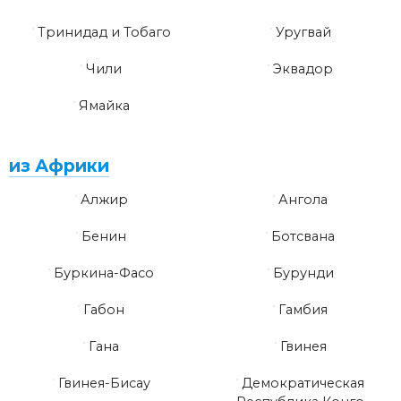
Тринидад и Тобаго
Уругвай
Чили
Эквадор
Ямайка
из Африки
Алжир
Ангола
Бенин
Ботсвана
Буркина-Фасо
Бурунди
Габон
Гамбия
Гана
Гвинея
Гвинея-Бисау
Демократическая