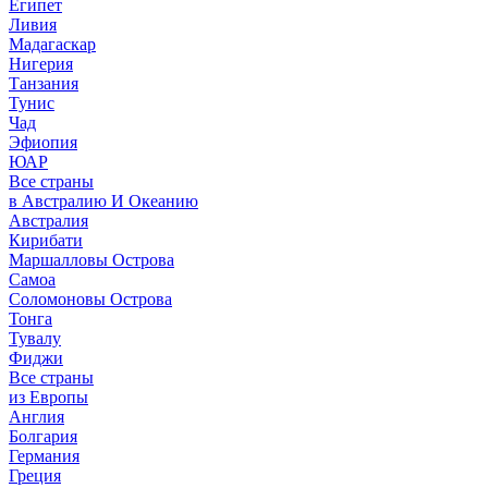
Египет
Ливия
Мадагаскар
Нигерия
Танзания
Тунис
Чад
Эфиопия
ЮАР
Все страны
в Австралию И Океанию
Австралия
Кирибати
Маршалловы Острова
Самоа
Соломоновы Острова
Тонга
Тувалу
Фиджи
Все страны
из Европы
Англия
Болгария
Германия
Греция