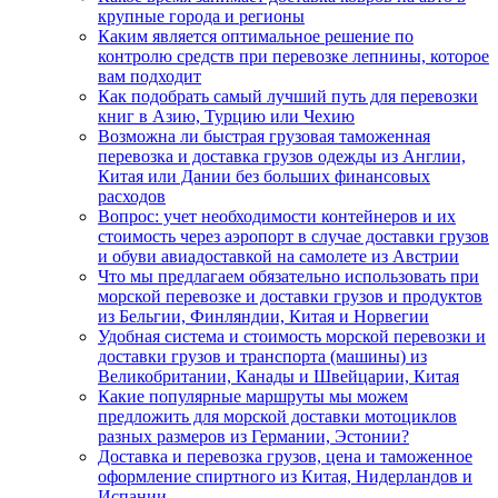
крупные города и регионы
Каким является оптимальное решение по
контролю средств при перевозке лепнины, которое
вам подходит
Как подобрать самый лучший путь для перевозки
книг в Азию, Турцию или Чехию
Возможна ли быстрая грузовая таможенная
перевозка и доставка грузов одежды из Англии,
Китая или Дании без больших финансовых
расходов
Вопрос: учет необходимости контейнеров и их
стоимость через аэропорт в случае доставки грузов
и обуви авиадоставкой на самолете из Австрии
Что мы предлагаем обязательно использовать при
морской перевозке и доставки грузов и продуктов
из Бельгии, Финляндии, Китая и Норвегии
Удобная система и стоимость морской перевозки и
доставки грузов и транспорта (машины) из
Великобритании, Канады и Швейцарии, Китая
Какие популярные маршруты мы можем
предложить для морской доставки мотоциклов
разных размеров из Германии, Эстонии?
Доставка и перевозка грузов, цена и таможенное
оформление спиртного из Китая, Нидерландов и
Испании.