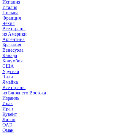
Испания
Италия
Польша
Франция
Чехия
Все страны
из Америки
Аргентина
Бразилия
Венесуэла
Канада
Колумбия
США
Уругвай
Чили
Ямайка
Все страны
из Ближнего Востока
Израиль
Ирак
Иран
Кувейт
Ливан
ОАЭ
Оман