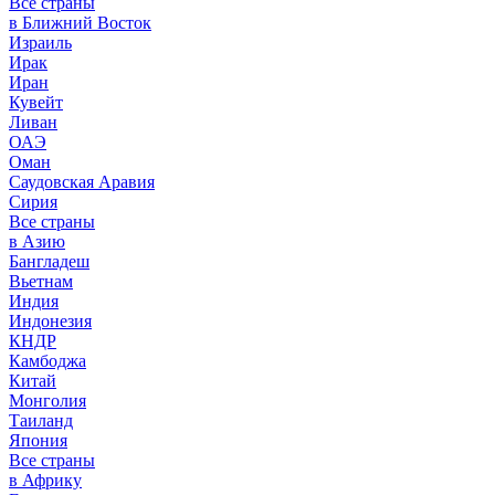
Все страны
в Ближний Восток
Израиль
Ирак
Иран
Кувейт
Ливан
ОАЭ
Оман
Саудовская Аравия
Сирия
Все страны
в Азию
Бангладеш
Вьетнам
Индия
Индонезия
КНДР
Камбоджа
Китай
Монголия
Таиланд
Япония
Все страны
в Африку