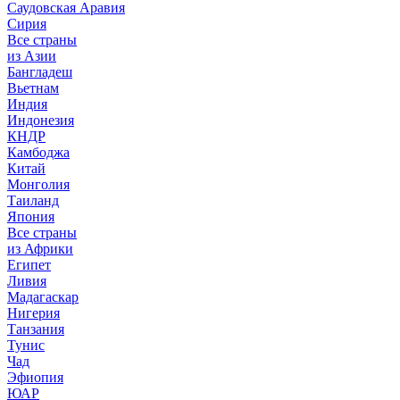
Саудовская Аравия
Сирия
Все страны
из Азии
Бангладеш
Вьетнам
Индия
Индонезия
КНДР
Камбоджа
Китай
Монголия
Таиланд
Япония
Все страны
из Африки
Египет
Ливия
Мадагаскар
Нигерия
Танзания
Тунис
Чад
Эфиопия
ЮАР