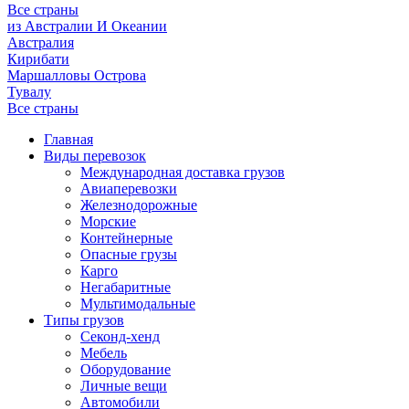
Все страны
из Австралии И Океании
Австралия
Кирибати
Маршалловы Острова
Тувалу
Все страны
Главная
Виды перевозок
Международная доставка грузов
Авиаперевозки
Железнодорожные
Морские
Контейнерные
Опасные грузы
Карго
Негабаритные
Мультимодальные
Типы грузов
Секонд-хенд
Мебель
Оборудование
Личные вещи
Автомобили