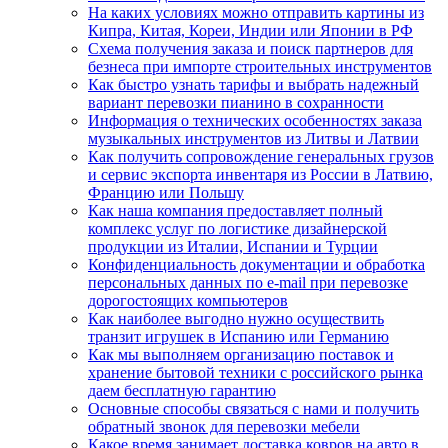
На каких условиях можно отправить картины из
Кипра, Китая, Кореи, Индии или Японии в РФ
Схема получения заказа и поиск партнеров для
безнеса при импорте строительных инструментов
Как быстро узнать тарифы и выбрать надежный
вариант перевозки пианино в сохранности
Информация о технических особенностях заказа
музыкальных инструментов из Литвы и Латвии
Как получить сопровождение генеральных грузов
и сервис экспорта инвентаря из России в Латвию,
Францию или Польшу
Как наша компания предоставляет полный
комплекс услуг по логистике дизайнерской
продукции из Италии, Испании и Турции
Конфиденциальность документации и обработка
персональных данных по e-mail при перевозке
дорогостоящих компьютеров
Как наиболее выгодно нужно осуществить
транзит игрушек в Испанию или Германию
Как мы выполняем организацию поставок и
хранение бытовой техники с российского рынка
даем бесплатную гарантию
Основные способы связаться с нами и получить
обратный звонок для перевозки мебели
Какое время занимает доставка ковров на авто в