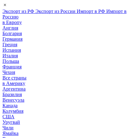
Экспорт из РФ
Экспорт из России
Импорт в РФ
Импорт в
Россию
в Европу
Англия
Болгария
Германия
Греция
Испания
Италия
Польша
Франция
Чехия
Все страны
в Америку
Аргентина
Бразилия
Венесуэла
Канада
Колумбия
США
Уругвай
Чили
Ямайка