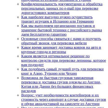
Конфиденциальность документации и обработка
персональных данных по e-mail при перевозке
дорогостоящих компьютеров
Как наиболее выгодно нужно осуществить
транзит игрушек в Испанию или Германию
Как мы выполняем организацию поставок и
хранение бытовой техники с российского рынка
даем бесплатную гарантию
Основные способы связаться с нами и получить
обратный звонок для перевозки мебели
Какое время занимает доставка ковров на авто в
крупные города и регионы
Каким является оптимальное решение по
контролю средств при перевозке лепнины, которое
вам подходит
Как подобрать самый лучший путь для перевозки
книг в Азию, Турцию или Чехию
Возможна ли быстрая грузовая таможенная
перевозка и доставка грузов одежды из Англии,
Китая или Дании без больших финансовых
расходов
Вопрос: учет необходимости контейнеров и их
стоимость через аэропорт в случае доставки грузов
и обуви авиадоставкой на самолете из Австрии