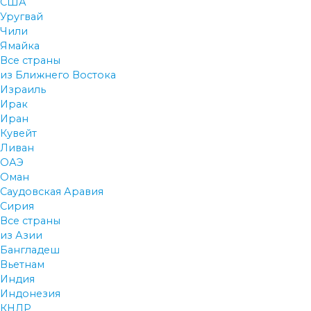
США
Уругвай
Чили
Ямайка
Все страны
из Ближнего Востока
Израиль
Ирак
Иран
Кувейт
Ливан
ОАЭ
Оман
Саудовская Аравия
Сирия
Все страны
из Азии
Бангладеш
Вьетнам
Индия
Индонезия
КНДР