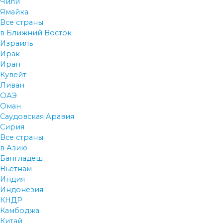
Чили
Ямайка
Все страны
в Ближний Восток
Израиль
Ирак
Иран
Кувейт
Ливан
ОАЭ
Оман
Саудовская Аравия
Сирия
Все страны
в Азию
Бангладеш
Вьетнам
Индия
Индонезия
КНДР
Камбоджа
Китай