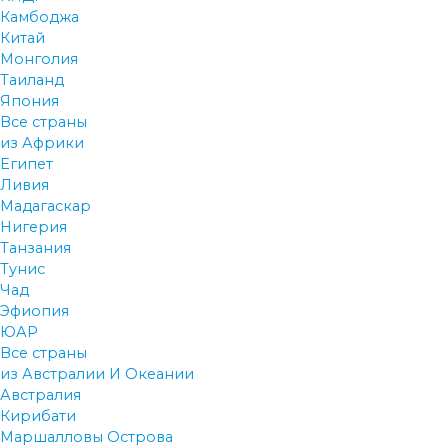
Камбоджа
Китай
Монголия
Таиланд
Япония
Все страны
из Африки
Египет
Ливия
Мадагаскар
Нигерия
Танзания
Тунис
Чад
Эфиопия
ЮАР
Все страны
из Австралии И Океании
Австралия
Кирибати
Маршалловы Острова