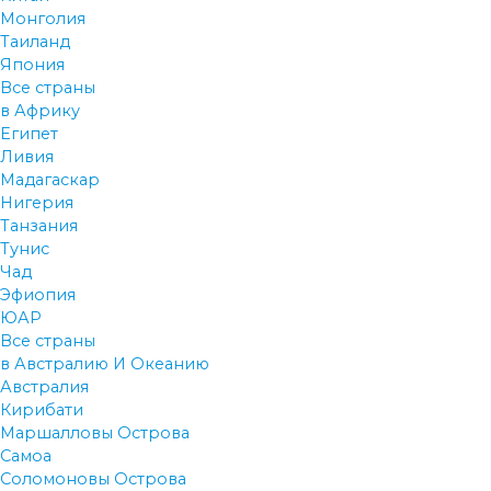
Монголия
Таиланд
Япония
Все страны
в Африку
Египет
Ливия
Мадагаскар
Нигерия
Танзания
Тунис
Чад
Эфиопия
ЮАР
Все страны
в Австралию И Океанию
Австралия
Кирибати
Маршалловы Острова
Самоа
Соломоновы Острова