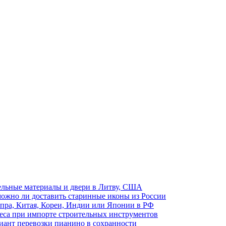
ельные материалы и двери в Литву, США
ожно ли доставить старинные иконы из России
пра, Китая, Кореи, Индии или Японии в РФ
неса при импорте строительных инструментов
иант перевозки пианино в сохранности