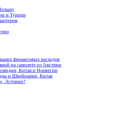
 Польшу
нии и Турции
пьютеров
нтию
ольших финансовых расходов
авкой на самолете из Австрии
инляндии, Китая и Норвегии
нады и Швейцарии, Китая
и, Эстонии?