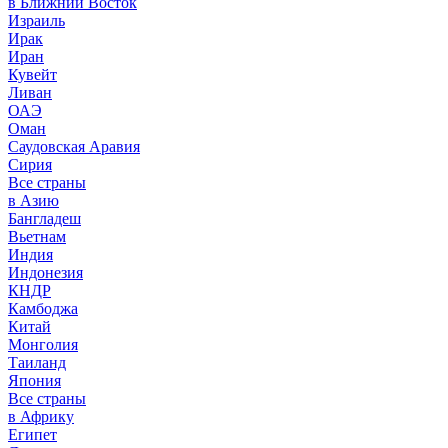
в Ближний Восток
Израиль
Ирак
Иран
Кувейт
Ливан
ОАЭ
Оман
Саудовская Аравия
Сирия
Все страны
в Азию
Бангладеш
Вьетнам
Индия
Индонезия
КНДР
Камбоджа
Китай
Монголия
Таиланд
Япония
Все страны
в Африку
Египет