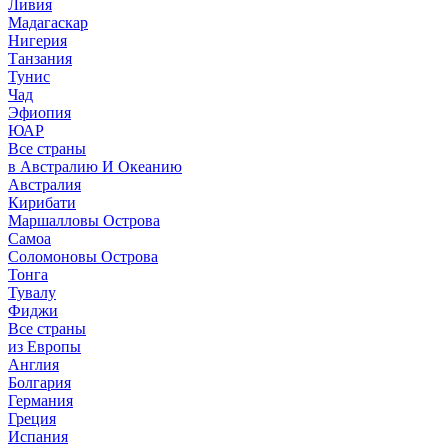
Ливия
Мадагаскар
Нигерия
Танзания
Тунис
Чад
Эфиопия
ЮАР
Все страны
в Австралию И Океанию
Австралия
Кирибати
Маршалловы Острова
Самоа
Соломоновы Острова
Тонга
Тувалу
Фиджи
Все страны
из Европы
Англия
Болгария
Германия
Греция
Испания