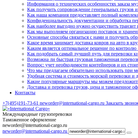
Информация о технических особенностях заказа м
Как получить сопровождение генеральных грузов и
Как наша компания предоставляет полный комплекс
Конфиденциальность документации и обработка пер
Как наиболее выгодно нужно осуществить транзит
Как мы выполняем организацию поставок и хранен
Основные способы связаться с нами и получить обр
Какое время занимает доставка ковров на авто в кр
Каким является оптимальное решение по контролю 
Как подобрать самый лучший путь для перевозки 
Возможна ли быстрая грузовая таможенная перевоз
Вопрос: учет необходимости контейнеров и их стоим
Что мы предлагаем обязательно использовать при м
Удобная система и стоимость морской перевозки и
Какие популярные маршруты мы можем предложить 
Доставка и перевозка грузов, цена и таможенное о
Контакты
+7(495)191-73-61
neworder@international-cargo.ru
Заказать звоно
Международные грузоперевозки
Таможенное оформление
neworder@international-cargo.ru
neworder@international-cargo.ru