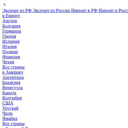
Экспорт из РФ
Экспорт из России
Импорт в РФ
Импорт в Рос
в Европу
Англия
Болгария
Германия
Греция
Испания
Италия
Польша
Франция
Чехия
Все страны
в Америку
Аргентина
Бразилия
Венесуэла
Канада
Колумбия
США
Уругвай
Чили
Ямайка
Все страны