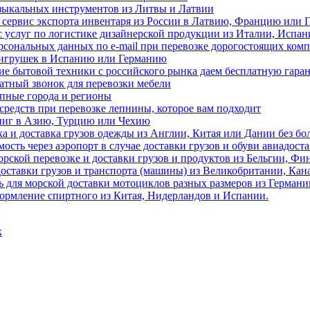
узыкальных инструментов из Литвы и Латвии
 сервис экспорта инвентаря из России в Латвию, Францию или
 услуг по логистике дизайнерской продукции из Италии, Испа
сональных данных по e-mail при перевозке дорогостоящих ком
 игрушек в Испанию или Германию
ие бытовой техники с российского рынка даем бесплатную гара
атный звонок для перевозки мебели
упные города и регионы
средств при перевозке лепнины, которое вам подходит
книг в Азию, Турцию или Чехию
ка и доставка грузов одежды из Англии, Китая или Дании без б
ость через аэропорт в случае доставки грузов и обуви авиадост
орской перевозке и доставки грузов и продуктов из Бельгии, Ф
 доставки грузов и транспорта (машины) из Великобритании, Ка
для морской доставки мотоциклов разных размеров из Германи
формление спиртного из Китая, Нидерландов и Испании.
к