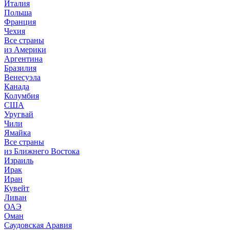
Италия
Польша
Франция
Чехия
Все страны
из Америки
Аргентина
Бразилия
Венесуэла
Канада
Колумбия
США
Уругвай
Чили
Ямайка
Все страны
из Ближнего Востока
Израиль
Ирак
Иран
Кувейт
Ливан
ОАЭ
Оман
Саудовская Аравия