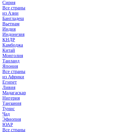
Сирия
Все страны
из Азии
Бангладеш
Вьетнам
Индия
Индонезия
КНДР
Камбоджа
Китай
Монголия
Таиланд
Япония
Все страны
из Африки
Египет
Ливия
Мадагаскар
Нигерия
Танзания
Тунис
Чад
Эфиопия
ЮАР
Все страны