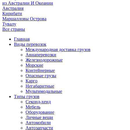
из Австралии И Океании
Австралия
Кирибати
Маршалловы Острова
Тувалу
Все страны
Главная
Виды перевозок
Международная доставка грузов
Авиаперевозки
Железнодорожные
Морские
Контейнерные
Опасные грузы
Карго
Негабаритные
Мультимодальные
Типы грузов
Секонд-хенд
Мебель
Оборудование
Личные вещи
Автомобили
Автозапчасти