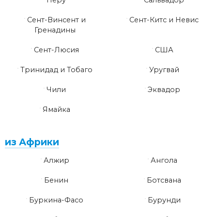
Перу
Сальвадор
Сент-Винсент и
Сент-Китс и Невис
Гренадины
Сент-Люсия
США
Тринидад и Тобаго
Уругвай
Чили
Эквадор
Ямайка
из Африки
Алжир
Ангола
Бенин
Ботсвана
Буркина-Фасо
Бурунди