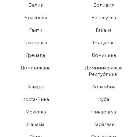
Белиз
Боливия
Бразилия
Венесуэла
Гаити
Гайана
Гватемала
Гондурас
Гренада
Доминика
Доминикана
Доминиканская
Республика
Канада
Колумбия
Коста-Рика
Куба
Мексика
Никарагуа
Панама
Парагвай