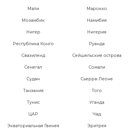
Мали
Марокко
Мозамбик
Намибия
Нигер
Нигерия
Республика Конго
Руанда
Свазиленд
Сейшельские острова
Сенегал
Сомали
Судан
Сьерра-Леоне
Танзания
Того
Тунис
Уганда
ЦАР
Чад
Экваториальная Гвинея
Эритрея