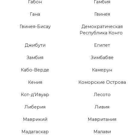
Габон
Гамбия
Гана
Гвинея
Гвинея-Бисау
Демократическая
Республика Конго
Джибути
Египет
Замбия
Зимбабве
Кабо-Верде
Камерун
Кения
Коморские Острова
Кот-д’Ивуар
Лесото
Либерия
Ливия
Маврикий
Мавритания
Мадагаскар
Малави