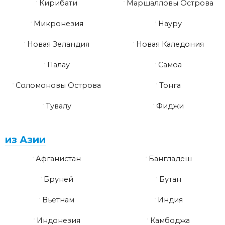
Кирибати
Маршалловы Острова
Микронезия
Науру
Новая Зеландия
Новая Каледония
Палау
Самоа
Соломоновы Острова
Тонга
Тувалу
Фиджи
из Азии
Афганистан
Бангладеш
Бруней
Бутан
Вьетнам
Индия
Индонезия
Камбоджа