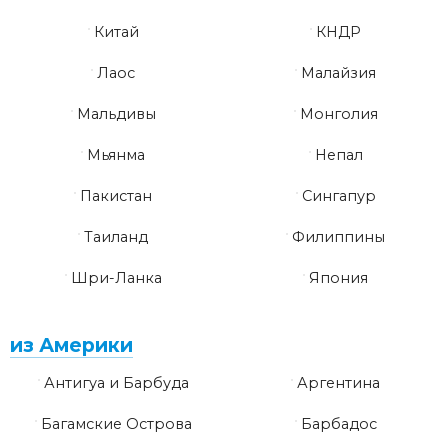
Китай
КНДР
Лаос
Малайзия
Мальдивы
Монголия
Мьянма
Непал
Пакистан
Сингапур
Таиланд
Филиппины
Шри-Ланка
Япония
из Америки
Антигуа и Барбуда
Аргентина
Багамские Острова
Барбадос