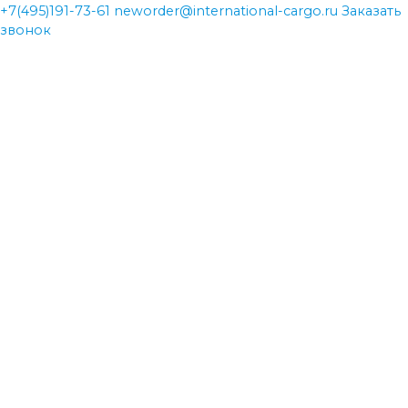
+7(495)191-73-61
neworder@international-cargo.ru
Заказать
звонок
neworder@international-cargo.ru
neworder@international-cargo.ru
+7(495)191-73-61
+7(495)191-73-61
Главная
Виды перевозок
Международная доставка грузов
Авиаперевозки
Железнодорожные