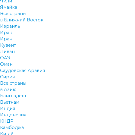
Чили
Ямайка
Все страны
в Ближний Восток
Израиль
Ирак
Иран
Кувейт
Ливан
ОАЭ
Оман
Саудовская Аравия
Сирия
Все страны
в Азию
Бангладеш
Вьетнам
Индия
Индонезия
КНДР
Камбоджа
Китай