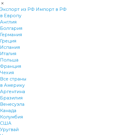
Экспорт из РФ
Импорт в РФ
в Европу
Англия
Болгария
Германия
Греция
Испания
Италия
Польша
Франция
Чехия
Все страны
в Америку
Аргентина
Бразилия
Венесуэла
Канада
Колумбия
США
Уругвай