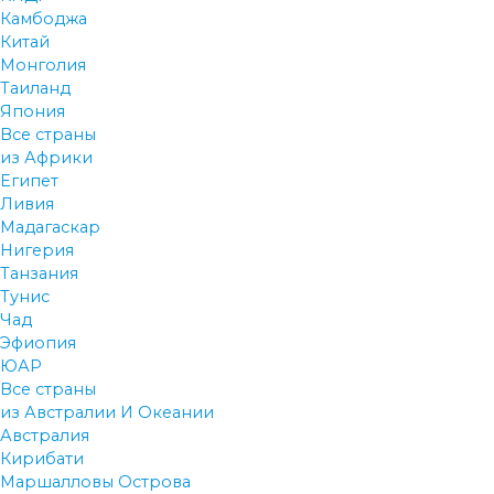
Камбоджа
Китай
Монголия
Таиланд
Япония
Все страны
из Африки
Египет
Ливия
Мадагаскар
Нигерия
Танзания
Тунис
Чад
Эфиопия
ЮАР
Все страны
из Австралии И Океании
Австралия
Кирибати
Маршалловы Острова