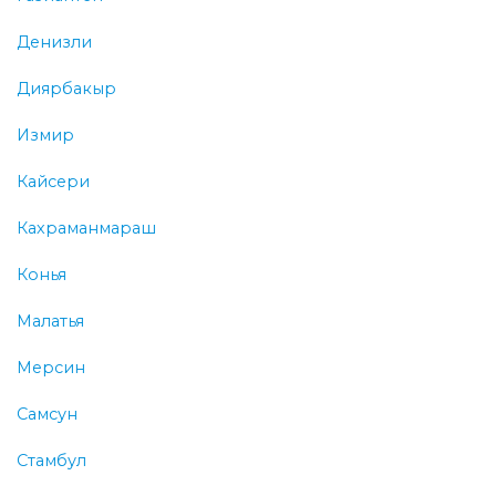
Денизли
Диярбакыр
Измир
Кайсери
Кахраманмараш
Конья
Малатья
Мерсин
Самсун
Стамбул