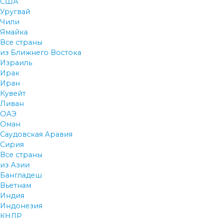
США
Уругвай
Чили
Ямайка
Все страны
из Ближнего Востока
Израиль
Ирак
Иран
Кувейт
Ливан
ОАЭ
Оман
Саудовская Аравия
Сирия
Все страны
из Азии
Бангладеш
Вьетнам
Индия
Индонезия
КНДР