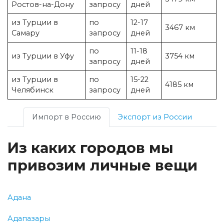
Ростов-на-Дону
запросу
дней
из Турции в
по
12-17
3467 км
Самару
запросу
дней
по
11-18
из Турции в Уфу
3754 км
запросу
дней
из Турции в
по
15-22
4185 км
Челябинск
запросу
дней
Импорт в Россию
Экспорт из России
Из каких городов мы
привозим личные вещи
Адана
Адапазары