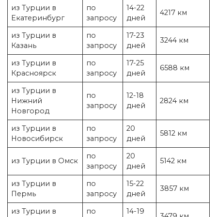
из Турции в
по
14-22
4217 км
Екатеринбург
запросу
дней
из Турции в
по
17-23
3244 км
Казань
запросу
дней
из Турции в
по
17-25
6588 км
Красноярск
запросу
дней
из Турции в
по
12-18
Нижний
2824 км
запросу
дней
Новгород
из Турции в
по
20
5812 км
Новосибирск
запросу
дней
по
20
из Турции в Омск
5142 км
запросу
дней
из Турции в
по
15-22
3857 км
Пермь
запросу
дней
из Турции в
по
14-19
3479 км