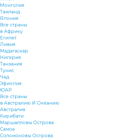
Монголия
Таиланд
Япония
Все страны
в Африку
Египет
Ливия
Мадагаскар
Нигерия
Танзания
Тунис
Чад
Эфиопия
ЮАР
Все страны
в Австралию И Океанию
Австралия
Кирибати
Маршалловы Острова
Самоа
Соломоновы Острова