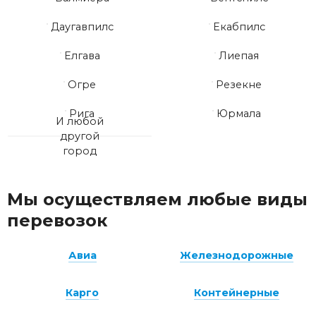
Даугавпилс
Екабпилс
Елгава
Лиепая
Огре
Резекне
Рига
Юрмала
И любой
другой
город
Мы осуществляем любые виды
перевозок
Авиа
Железнодорожные
Карго
Контейнерные