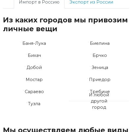
Импорт в Россию
Экспорт из России
Из каких городов мы привозим
личные вещи
Баня-Лука
Биелина
Бихач
Брчко
Добой
Зеница
Мостар
Приедор
Сараево
Требине
И любой
другой
Тузла
город
Мы осуществляем любые виды