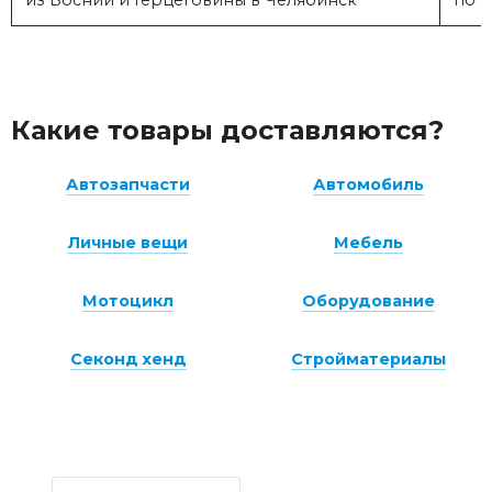
из Боснии и Герцеговины в Челябинск
по з
Какие товары доставляются?
Автозапчасти
Автомобиль
Личные вещи
Мебель
Мотоцикл
Оборудование
Секонд хенд
Стройматериалы