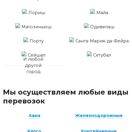
Лориш
Майа
Матозиньюш
Одивелаш
Порту
Санта-Мария-да-Фейра
Сейшал
Сетубал
И любой
другой
город
Мы осуществляем любые виды
перевозок
Авиа
Железнодорожные
Карго
Контейнерные