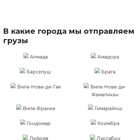
В какие города мы отправляем
грузы
Алмада
Амадора
Барселуш
Брага
Вила-Нова-ди-Гая
Вила-Нова-ди-
Фамаликан
Вила-Франка
Гимарайнш
Гондомар
Коимбра
Лейрия
Лиссабон