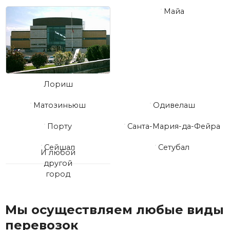
Майа
Лориш
Матозиньюш
Одивелаш
Порту
Санта-Мария-да-Фейра
Сейшал
Сетубал
И любой
другой
город
Мы осуществляем любые виды
перевозок