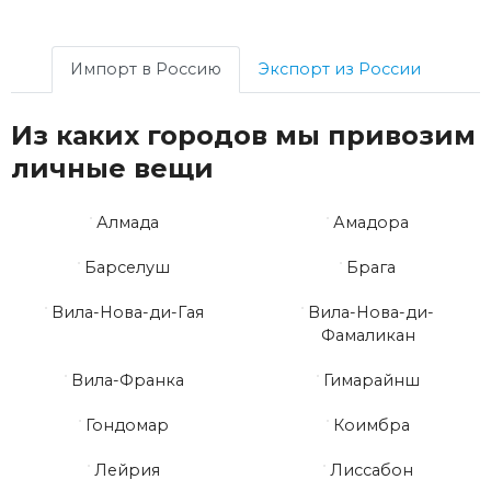
Импорт в Россию
Экспорт из России
Из каких городов мы привозим
личные вещи
Алмада
Амадора
Барселуш
Брага
Вила-Нова-ди-Гая
Вила-Нова-ди-
Фамаликан
Вила-Франка
Гимарайнш
Гондомар
Коимбра
Лейрия
Лиссабон