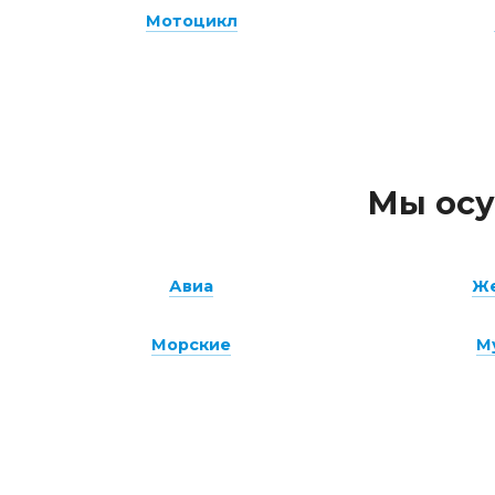
Мотоцикл
Мы осу
Авиа
Ж
Морские
М