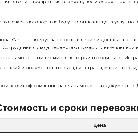
и: его тип, габаритные размеры, вес и особенности, к
 заключаем договор, где будут прописаны цена услуг по 
tional Cargo» заберут ваше отправление и доставят на н
 Сотрудники склада перемотают товар стрейч-пленкой и
ят на таможенный терминал, который находится в г.Истр
лараций и документов на выезд из страны, машина поки
роисходит оформление пакета таможенных документов. Д
Стоимость и сроки перевозк
Цена