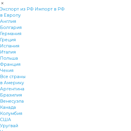
Экспорт из РФ
Импорт в РФ
в Европу
Англия
Болгария
Германия
Греция
Испания
Италия
Польша
Франция
Чехия
Все страны
в Америку
Аргентина
Бразилия
Венесуэла
Канада
Колумбия
США
Уругвай