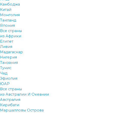
Камбоджа
Китай
Монголия
Таиланд
Япония
Все страны
из Африки
Египет
Ливия
Мадагаскар
Нигерия
Танзания
Тунис
Чад
Эфиопия
ЮАР
Все страны
из Австралии И Океании
Австралия
Кирибати
Маршалловы Острова