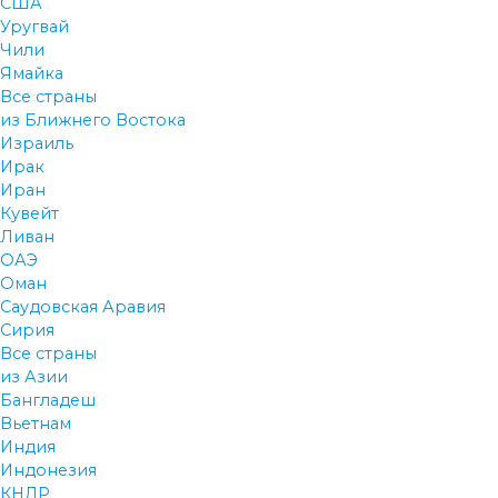
США
Уругвай
Чили
Ямайка
Все страны
из Ближнего Востока
Израиль
Ирак
Иран
Кувейт
Ливан
ОАЭ
Оман
Саудовская Аравия
Сирия
Все страны
из Азии
Бангладеш
Вьетнам
Индия
Индонезия
КНДР