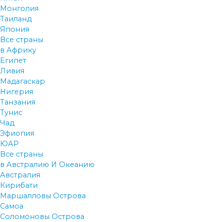
Монголия
Таиланд
Япония
Все страны
в Африку
Египет
Ливия
Мадагаскар
Нигерия
Танзания
Тунис
Чад
Эфиопия
ЮАР
Все страны
в Австралию И Океанию
Австралия
Кирибати
Маршалловы Острова
Самоа
Соломоновы Острова