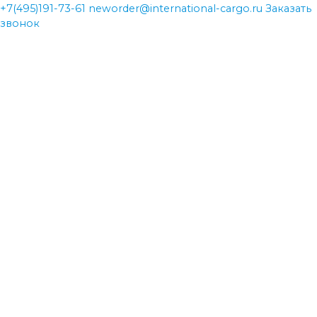
+7(495)191-73-61
neworder@international-cargo.ru
Заказать
звонок
neworder@international-cargo.ru
neworder@international-cargo.ru
+7(495)191-73-61
+7(495)191-73-61
Главная
Виды перевозок
Международная доставка грузов
Авиаперевозки
Железнодорожные