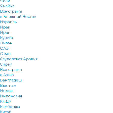
Чили
Ямайка
Все страны
в Ближний Восток
Израиль
Ирак
Иран
Кувейт
Ливан
ОАЭ
Оман
Саудовская Аравия
Сирия
Все страны
в Азию
Бангладеш
Вьетнам
Индия
Индонезия
КНДР
Камбоджа
Китай