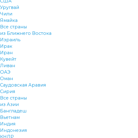
США
Уругвай
Чили
Ямайка
Все страны
из Ближнего Востока
Израиль
Ирак
Иран
Кувейт
Ливан
ОАЭ
Оман
Саудовская Аравия
Сирия
Все страны
из Азии
Бангладеш
Вьетнам
Индия
Индонезия
КНДР