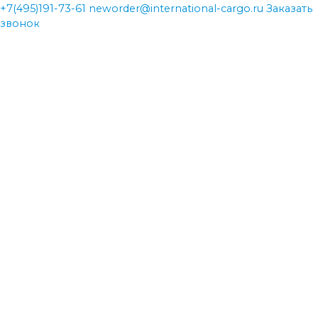
+7(495)191-73-61
neworder@international-cargo.ru
Заказать
звонок
neworder@international-cargo.ru
neworder@international-cargo.ru
+7(495)191-73-61
+7(495)191-73-61
Главная
Виды перевозок
Международная доставка грузов
Авиаперевозки
Железнодорожные