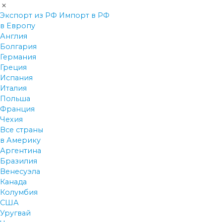
Экспорт из РФ
Импорт в РФ
в Европу
Англия
Болгария
Германия
Греция
Испания
Италия
Польша
Франция
Чехия
Все страны
в Америку
Аргентина
Бразилия
Венесуэла
Канада
Колумбия
США
Уругвай