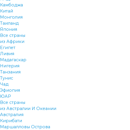
Камбоджа
Китай
Монголия
Таиланд
Япония
Все страны
из Африки
Египет
Ливия
Мадагаскар
Нигерия
Танзания
Тунис
Чад
Эфиопия
ЮАР
Все страны
из Австралии И Океании
Австралия
Кирибати
Маршалловы Острова