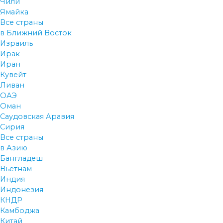
Чили
Ямайка
Все страны
в Ближний Восток
Израиль
Ирак
Иран
Кувейт
Ливан
ОАЭ
Оман
Саудовская Аравия
Сирия
Все страны
в Азию
Бангладеш
Вьетнам
Индия
Индонезия
КНДР
Камбоджа
Китай