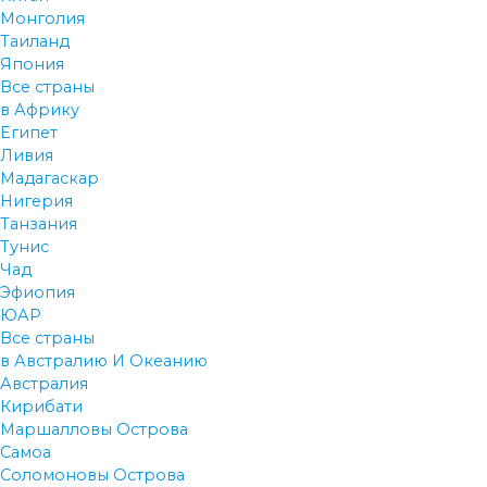
Монголия
Таиланд
Япония
Все страны
в Африку
Египет
Ливия
Мадагаскар
Нигерия
Танзания
Тунис
Чад
Эфиопия
ЮАР
Все страны
в Австралию И Океанию
Австралия
Кирибати
Маршалловы Острова
Самоа
Соломоновы Острова