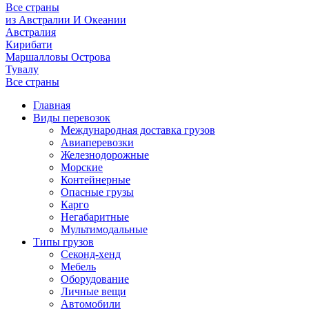
Все страны
из Австралии И Океании
Австралия
Кирибати
Маршалловы Острова
Тувалу
Все страны
Главная
Виды перевозок
Международная доставка грузов
Авиаперевозки
Железнодорожные
Морские
Контейнерные
Опасные грузы
Карго
Негабаритные
Мультимодальные
Типы грузов
Секонд-хенд
Мебель
Оборудование
Личные вещи
Автомобили