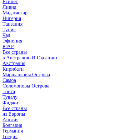
Египет
Ливия
Мадагаскар
Нигерия
Танзания
Тунис
Чад
Эфиопия
ЮАР
Все страны
в Австралию И Океанию
Австралия
Кирибати
Маршалловы Острова
Самоа
Соломоновы Острова
Тонга
Тувалу
Фиджи
Все страны
из Европы
Англия
Болгария
Германия
Греция