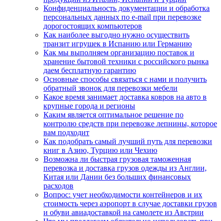
Конфиденциальность документации и обработка
персональных данных по e-mail при перевозке
дорогостоящих компьютеров
Как наиболее выгодно нужно осуществить
транзит игрушек в Испанию или Германию
Как мы выполняем организацию поставок и
хранение бытовой техники с российского рынка
даем бесплатную гарантию
Основные способы связаться с нами и получить
обратный звонок для перевозки мебели
Какое время занимает доставка ковров на авто в
крупные города и регионы
Каким является оптимальное решение по
контролю средств при перевозке лепнины, которое
вам подходит
Как подобрать самый лучший путь для перевозки
книг в Азию, Турцию или Чехию
Возможна ли быстрая грузовая таможенная
перевозка и доставка грузов одежды из Англии,
Китая или Дании без больших финансовых
расходов
Вопрос: учет необходимости контейнеров и их
стоимость через аэропорт в случае доставки грузов
и обуви авиадоставкой на самолете из Австрии