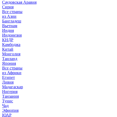
Саудовская Аравия
Сирия
Все страны
из Азии
Бангладеш
Вьетнам
Индия
Индонезия
КНДР
Камбоджа
Китай
Монголия
Таиланд
Япония
Все страны
из Африки
Египет
Ливия
Мадагаскар
Нигерия
Танзания
Тунис
Чад
Эфиопия
ЮАР