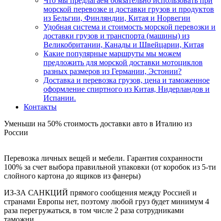
Что мы предлагаем обязательно использовать при
морской перевозке и доставки грузов и продуктов
из Бельгии, Финляндии, Китая и Норвегии
Удобная система и стоимость морской перевозки и
доставки грузов и транспорта (машины) из
Великобритании, Канады и Швейцарии, Китая
Какие популярные маршруты мы можем
предложить для морской доставки мотоциклов
разных размеров из Германии, Эстонии?
Доставка и перевозка грузов, цена и таможенное
оформление спиртного из Китая, Нидерландов и
Испании.
Контакты
Уменьши на 50% стоимость доставки авто в Италию из
России
Перевозка личных вещей и мебели. Гарантия сохранности
100% за счет выбора правильной упаковки (от коробок из 5-ти
слойного картона до ящиков из фанеры)
ИЗ-ЗА САНКЦИЙ прямого сообщения между Россией и
странами Европы нет, поэтому любой груз будет минимум 4
раза перегружаться, в том числе 2 раза сотрудниками
таможни.