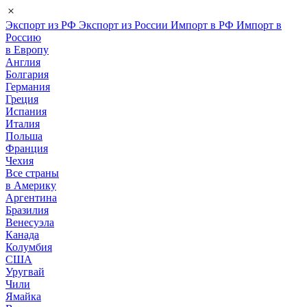
Экспорт из РФ
Экспорт из России
Импорт в РФ
Импорт в
Россию
в Европу
Англия
Болгария
Германия
Греция
Испания
Италия
Польша
Франция
Чехия
Все страны
в Америку
Аргентина
Бразилия
Венесуэла
Канада
Колумбия
США
Уругвай
Чили
Ямайка