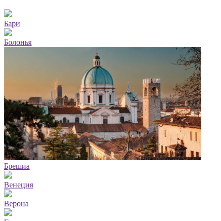
Бари
Болонья
Брешиа
Венеция
Верона