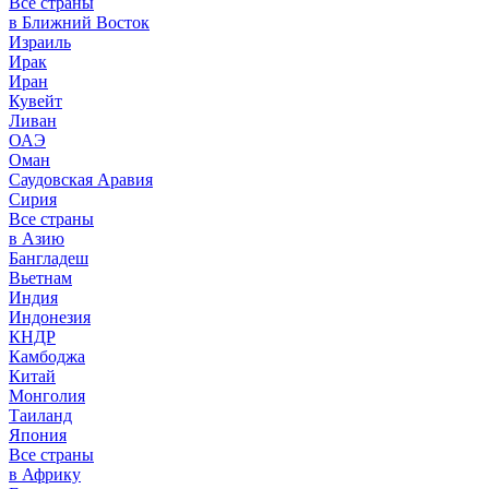
Все страны
в Ближний Восток
Израиль
Ирак
Иран
Кувейт
Ливан
ОАЭ
Оман
Саудовская Аравия
Сирия
Все страны
в Азию
Бангладеш
Вьетнам
Индия
Индонезия
КНДР
Камбоджа
Китай
Монголия
Таиланд
Япония
Все страны
в Африку