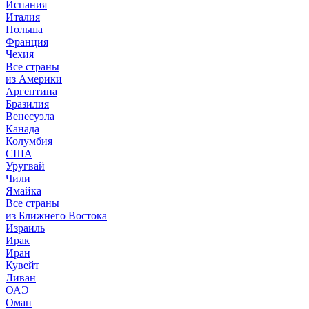
Испания
Италия
Польша
Франция
Чехия
Все страны
из Америки
Аргентина
Бразилия
Венесуэла
Канада
Колумбия
США
Уругвай
Чили
Ямайка
Все страны
из Ближнего Востока
Израиль
Ирак
Иран
Кувейт
Ливан
ОАЭ
Оман