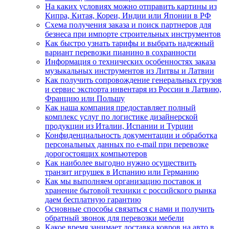
На каких условиях можно отправить картины из
Кипра, Китая, Кореи, Индии или Японии в РФ
Схема получения заказа и поиск партнеров для
безнеса при импорте строительных инструментов
Как быстро узнать тарифы и выбрать надежный
вариант перевозки пианино в сохранности
Информация о технических особенностях заказа
музыкальных инструментов из Литвы и Латвии
Как получить сопровождение генеральных грузов
и сервис экспорта инвентаря из России в Латвию,
Францию или Польшу
Как наша компания предоставляет полный
комплекс услуг по логистике дизайнерской
продукции из Италии, Испании и Турции
Конфиденциальность документации и обработка
персональных данных по e-mail при перевозке
дорогостоящих компьютеров
Как наиболее выгодно нужно осуществить
транзит игрушек в Испанию или Германию
Как мы выполняем организацию поставок и
хранение бытовой техники с российского рынка
даем бесплатную гарантию
Основные способы связаться с нами и получить
обратный звонок для перевозки мебели
Какое время занимает доставка ковров на авто в