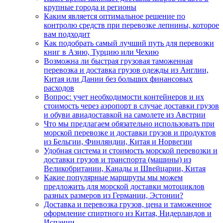
крупные города и регионы
Каким является оптимальное решение по
контролю средств при перевозке лепнины, которое
вам подходит
Как подобрать самый лучший путь для перевозки
книг в Азию, Турцию или Чехию
Возможна ли быстрая грузовая таможенная
перевозка и доставка грузов одежды из Англии,
Китая или Дании без больших финансовых
расходов
Вопрос: учет необходимости контейнеров и их
стоимость через аэропорт в случае доставки грузов
и обуви авиадоставкой на самолете из Австрии
Что мы предлагаем обязательно использовать при
морской перевозке и доставки грузов и продуктов
из Бельгии, Финляндии, Китая и Норвегии
Удобная система и стоимость морской перевозки и
доставки грузов и транспорта (машины) из
Великобритании, Канады и Швейцарии, Китая
Какие популярные маршруты мы можем
предложить для морской доставки мотоциклов
разных размеров из Германии, Эстонии?
Доставка и перевозка грузов, цена и таможенное
оформление спиртного из Китая, Нидерландов и
Испании.