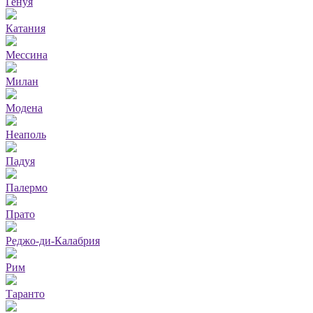
Генуя
Катания
Мессина
Милан
Модена
Неаполь
Падуя
Палермо
Прато
Реджо-ди-Калабрия
Рим
Таранто