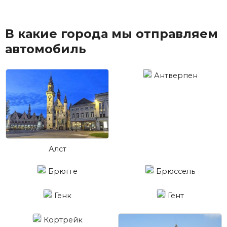
В какие города мы отправляем
автомобиль
Антверпен
Алст
Брюгге
Брюссель
Генк
Гент
Кортрейк