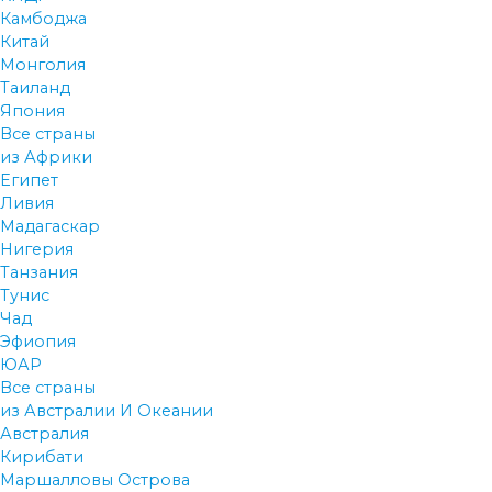
Камбоджа
Китай
Монголия
Таиланд
Япония
Все страны
из Африки
Египет
Ливия
Мадагаскар
Нигерия
Танзания
Тунис
Чад
Эфиопия
ЮАР
Все страны
из Австралии И Океании
Австралия
Кирибати
Маршалловы Острова