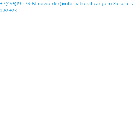
+7(495)191-73-61
neworder@international-cargo.ru
Заказать
звонок
neworder@international-cargo.ru
neworder@international-cargo.ru
+7(495)191-73-61
+7(495)191-73-61
Главная
Виды перевозок
Международная доставка грузов
Авиаперевозки
Железнодорожные