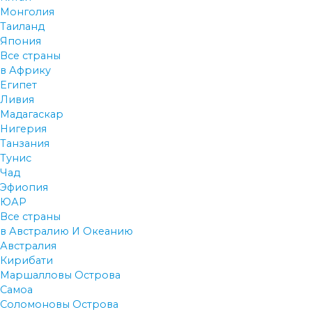
Монголия
Таиланд
Япония
Все страны
в Африку
Египет
Ливия
Мадагаскар
Нигерия
Танзания
Тунис
Чад
Эфиопия
ЮАР
Все страны
в Австралию И Океанию
Австралия
Кирибати
Маршалловы Острова
Самоа
Соломоновы Острова