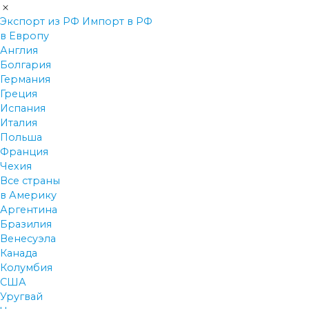
Экспорт из РФ
Импорт в РФ
в Европу
Англия
Болгария
Германия
Греция
Испания
Италия
Польша
Франция
Чехия
Все страны
в Америку
Аргентина
Бразилия
Венесуэла
Канада
Колумбия
США
Уругвай