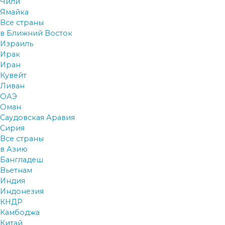
Чили
Ямайка
Все страны
в Ближний Восток
Израиль
Ирак
Иран
Кувейт
Ливан
ОАЭ
Оман
Саудовская Аравия
Сирия
Все страны
в Азию
Бангладеш
Вьетнам
Индия
Индонезия
КНДР
Камбоджа
Китай