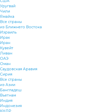
США
Уругвай
Чили
Ямайка
Все страны
из Ближнего Востока
Израиль
Ирак
Иран
Кувейт
Ливан
ОАЭ
Оман
Саудовская Аравия
Сирия
Все страны
из Азии
Бангладеш
Вьетнам
Индия
Индонезия
КНДР