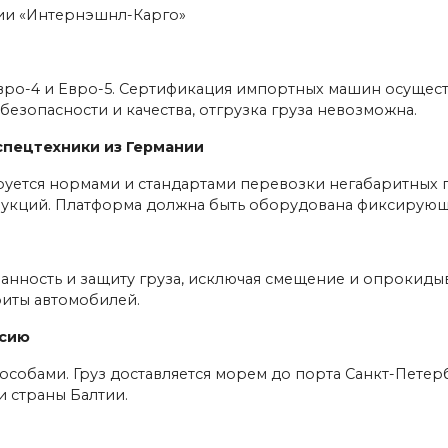
ании «Интернэшнл-Карго»
вро-4 и Евро-5. Сертификация импортных машин осущест
езопасности и качества, отгрузка груза невозможна.
спецтехники из Германии
уется нормами и стандартами перевозки негабаритных г
трукций. Платформа должна быть оборудована фиксирую
нность и защиту груза, исключая смещение и опрокидыв
риты автомобилей.
ссию
особами. Груз доставляется морем до порта Санкт-Петер
 страны Балтии.