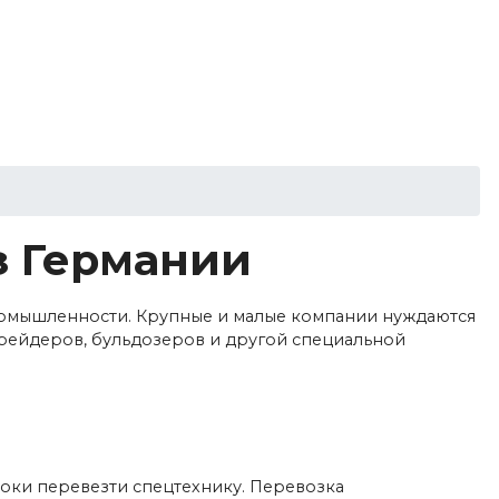
+7(495)191-73-61
Вопрос-ответ
Статьи
Контакты
з Германии
 промышленности. Крупные и малые компании нуждаются
грейдеров, бульдозеров и другой специальной
оки перевезти спецтехнику. Перевозка