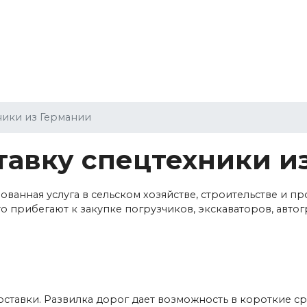
neworder@international-cargo.ru
Направления
Услуги
О компании
ники из Германии
тавку спецтехники и
бованная услуга в сельском хозяйстве, строительстве и
о прибегают к закупке погрузчиков, экскаваторов, авто
тавки. Развилка дорог дает возможность в короткие ср