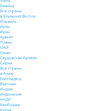
Чили
Ямайка
Все страны
в Ближний Восток
Израиль
Ирак
Иран
Кувейт
Ливан
ОАЭ
Оман
Саудовская Аравия
Сирия
Все страны
в Азию
Бангладеш
Вьетнам
Индия
Индонезия
КНДР
Камбоджа
Китай