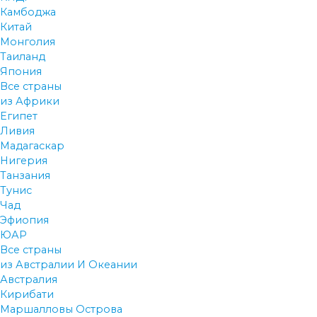
Камбоджа
Китай
Монголия
Таиланд
Япония
Все страны
из Африки
Египет
Ливия
Мадагаскар
Нигерия
Танзания
Тунис
Чад
Эфиопия
ЮАР
Все страны
из Австралии И Океании
Австралия
Кирибати
Маршалловы Острова