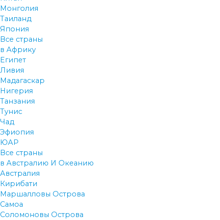
Монголия
Таиланд
Япония
Все страны
в Африку
Египет
Ливия
Мадагаскар
Нигерия
Танзания
Тунис
Чад
Эфиопия
ЮАР
Все страны
в Австралию И Океанию
Австралия
Кирибати
Маршалловы Острова
Самоа
Соломоновы Острова