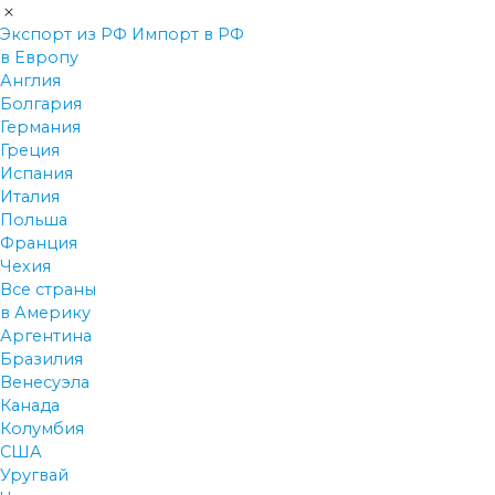
Экспорт из РФ
Импорт в РФ
в Европу
Англия
Болгария
Германия
Греция
Испания
Италия
Польша
Франция
Чехия
Все страны
в Америку
Аргентина
Бразилия
Венесуэла
Канада
Колумбия
США
Уругвай