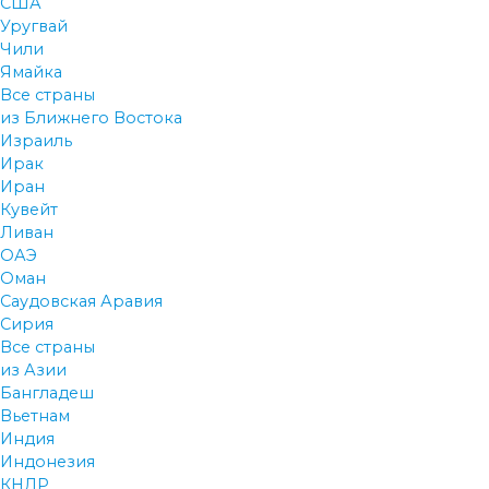
США
Уругвай
Чили
Ямайка
Все страны
из Ближнего Востока
Израиль
Ирак
Иран
Кувейт
Ливан
ОАЭ
Оман
Саудовская Аравия
Сирия
Все страны
из Азии
Бангладеш
Вьетнам
Индия
Индонезия
КНДР