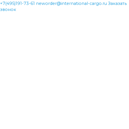
+7(495)191-73-61
neworder@international-cargo.ru
Заказать
звонок
neworder@international-cargo.ru
neworder@international-cargo.ru
+7(495)191-73-61
+7(495)191-73-61
Главная
Виды перевозок
Международная доставка грузов
Авиаперевозки
Железнодорожные