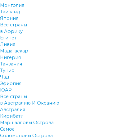
Монголия
Таиланд
Япония
Все страны
в Африку
Египет
Ливия
Мадагаскар
Нигерия
Танзания
Тунис
Чад
Эфиопия
ЮАР
Все страны
в Австралию И Океанию
Австралия
Кирибати
Маршалловы Острова
Самоа
Соломоновы Острова