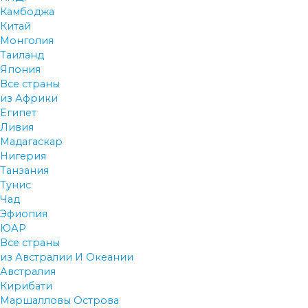
Камбоджа
Китай
Монголия
Таиланд
Япония
Все страны
из Африки
Египет
Ливия
Мадагаскар
Нигерия
Танзания
Тунис
Чад
Эфиопия
ЮАР
Все страны
из Австралии И Океании
Австралия
Кирибати
Маршалловы Острова