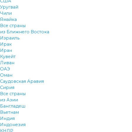
США
Уругвай
Чили
Ямайка
Все страны
из Ближнего Востока
Израиль
Ирак
Иран
Кувейт
Ливан
ОАЭ
Оман
Саудовская Аравия
Сирия
Все страны
из Азии
Бангладеш
Вьетнам
Индия
Индонезия
КНДР