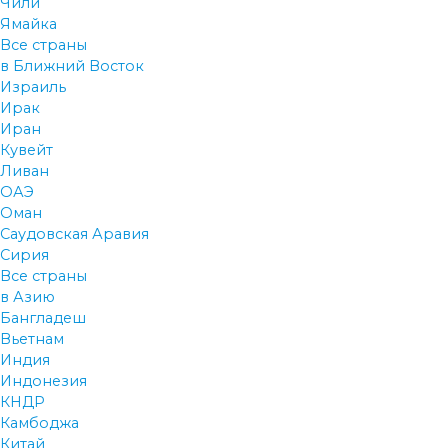
Чили
Ямайка
Все страны
в Ближний Восток
Израиль
Ирак
Иран
Кувейт
Ливан
ОАЭ
Оман
Саудовская Аравия
Сирия
Все страны
в Азию
Бангладеш
Вьетнам
Индия
Индонезия
КНДР
Камбоджа
Китай