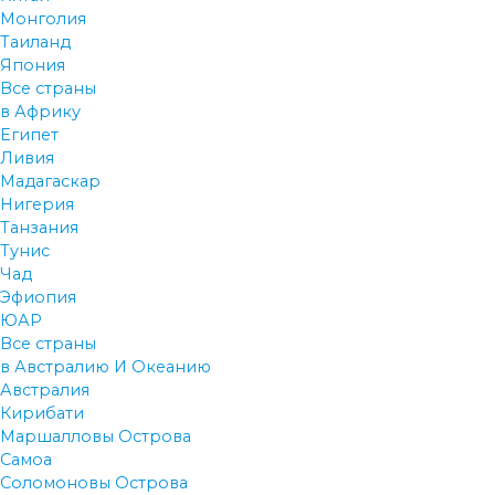
Монголия
Таиланд
Япония
Все страны
в Африку
Египет
Ливия
Мадагаскар
Нигерия
Танзания
Тунис
Чад
Эфиопия
ЮАР
Все страны
в Австралию И Океанию
Австралия
Кирибати
Маршалловы Острова
Самоа
Соломоновы Острова