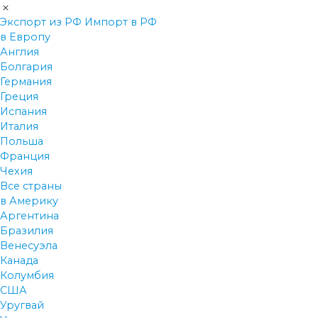
Экспорт из РФ
Импорт в РФ
в Европу
Англия
Болгария
Германия
Греция
Испания
Италия
Польша
Франция
Чехия
Все страны
в Америку
Аргентина
Бразилия
Венесуэла
Канада
Колумбия
США
Уругвай