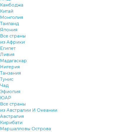
Камбоджа
Китай
Монголия
Таиланд
Япония
Все страны
из Африки
Египет
Ливия
Мадагаскар
Нигерия
Танзания
Тунис
Чад
Эфиопия
ЮАР
Все страны
из Австралии И Океании
Австралия
Кирибати
Маршалловы Острова