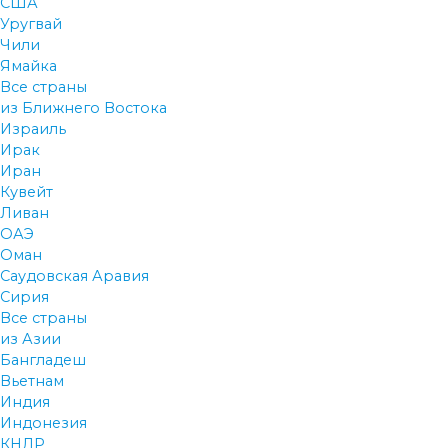
США
Уругвай
Чили
Ямайка
Все страны
из Ближнего Востока
Израиль
Ирак
Иран
Кувейт
Ливан
ОАЭ
Оман
Саудовская Аравия
Сирия
Все страны
из Азии
Бангладеш
Вьетнам
Индия
Индонезия
КНДР