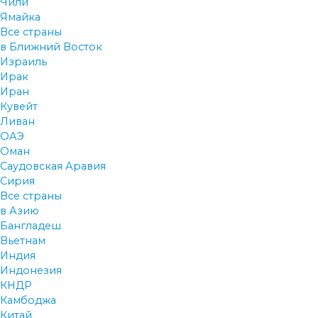
Чили
Ямайка
Все страны
в Ближний Восток
Израиль
Ирак
Иран
Кувейт
Ливан
ОАЭ
Оман
Саудовская Аравия
Сирия
Все страны
в Азию
Бангладеш
Вьетнам
Индия
Индонезия
КНДР
Камбоджа
Китай