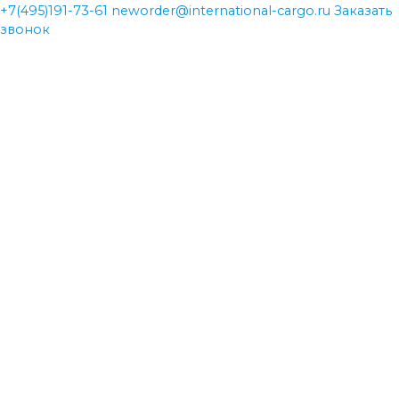
+7(495)191-73-61
neworder@international-cargo.ru
Заказать
звонок
neworder@international-cargo.ru
neworder@international-cargo.ru
+7(495)191-73-61
+7(495)191-73-61
Главная
Виды перевозок
Международная доставка грузов
Авиаперевозки
Железнодорожные