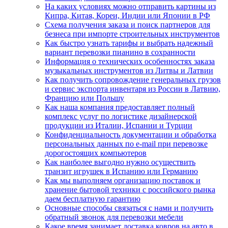
На каких условиях можно отправить картины из
Кипра, Китая, Кореи, Индии или Японии в РФ
Схема получения заказа и поиск партнеров для
безнеса при импорте строительных инструментов
Как быстро узнать тарифы и выбрать надежный
вариант перевозки пианино в сохранности
Информация о технических особенностях заказа
музыкальных инструментов из Литвы и Латвии
Как получить сопровождение генеральных грузов
и сервис экспорта инвентаря из России в Латвию,
Францию или Польшу
Как наша компания предоставляет полный
комплекс услуг по логистике дизайнерской
продукции из Италии, Испании и Турции
Конфиденциальность документации и обработка
персональных данных по e-mail при перевозке
дорогостоящих компьютеров
Как наиболее выгодно нужно осуществить
транзит игрушек в Испанию или Германию
Как мы выполняем организацию поставок и
хранение бытовой техники с российского рынка
даем бесплатную гарантию
Основные способы связаться с нами и получить
обратный звонок для перевозки мебели
Какое время занимает доставка ковров на авто в