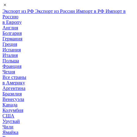
Экспорт из РФ
Экспорт из России
Импорт в РФ
Импорт в
Россию
в Европу
Англия
Болгария
Германия
Греция
Испания
Италия
Польша
Франция
Чехия
Все страны
в Америку
Аргентина
Бразилия
Венесуэла
Канада
Колумбия
США
Уругвай
Чили
Ямайка