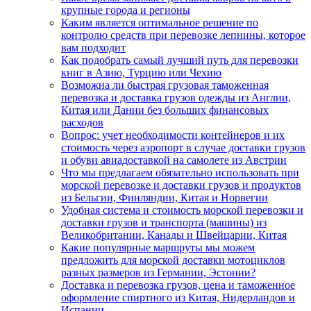
крупные города и регионы
Каким является оптимальное решение по
контролю средств при перевозке лепнины, которое
вам подходит
Как подобрать самый лучший путь для перевозки
книг в Азию, Турцию или Чехию
Возможна ли быстрая грузовая таможенная
перевозка и доставка грузов одежды из Англии,
Китая или Дании без больших финансовых
расходов
Вопрос: учет необходимости контейнеров и их
стоимость через аэропорт в случае доставки грузов
и обуви авиадоставкой на самолете из Австрии
Что мы предлагаем обязательно использовать при
морской перевозке и доставки грузов и продуктов
из Бельгии, Финляндии, Китая и Норвегии
Удобная система и стоимость морской перевозки и
доставки грузов и транспорта (машины) из
Великобритании, Канады и Швейцарии, Китая
Какие популярные маршруты мы можем
предложить для морской доставки мотоциклов
разных размеров из Германии, Эстонии?
Доставка и перевозка грузов, цена и таможенное
оформление спиртного из Китая, Нидерландов и
Испании.