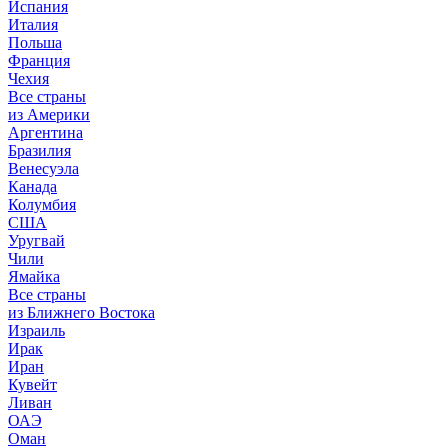
Испания
Италия
Польша
Франция
Чехия
Все страны
из Америки
Аргентина
Бразилия
Венесуэла
Канада
Колумбия
США
Уругвай
Чили
Ямайка
Все страны
из Ближнего Востока
Израиль
Ирак
Иран
Кувейт
Ливан
ОАЭ
Оман