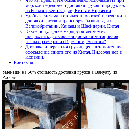
Что мы предлагаем обязательно использовать при
морской перевозке и доставки грузов и продуктов
из Бельгии, Финляндии, Китая и Норвегии
Удобная система и стоимость морской перевозки и
доставки грузов и транспорта (машины) из
Великобритании, Канады и Швейцарии, Китая
Какие популярные маршруты мы можем
предложить для морской доставки мотоциклов
разных размеров из Германии, Эстонии?
Доставка и перевозка грузов, цена и таможенное
оформление спиртного из Китая, Нидерландов и
Испании.
Контакты
Уменьши на 50% стоимость доставки грузов в Вануату из
России