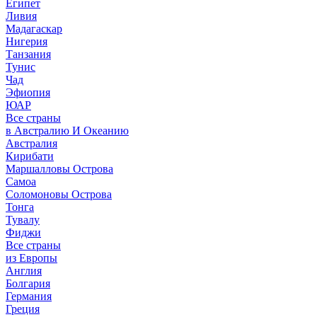
Египет
Ливия
Мадагаскар
Нигерия
Танзания
Тунис
Чад
Эфиопия
ЮАР
Все страны
в Австралию И Океанию
Австралия
Кирибати
Маршалловы Острова
Самоа
Соломоновы Острова
Тонга
Тувалу
Фиджи
Все страны
из Европы
Англия
Болгария
Германия
Греция