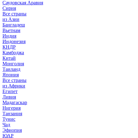
Саудовская Аравия
Сирия
Все страны
из Азии
Бангладеш
Вьетнам
Индия
Индонезия
КНДР
Камбоджа
Китай
Монголия
Таиланд
Япония
Все страны
из Африки
Египет
Ливия
Мадагаскар
Нигерия
Танзания
Тунис
Чад
Эфиопия
ЮАР