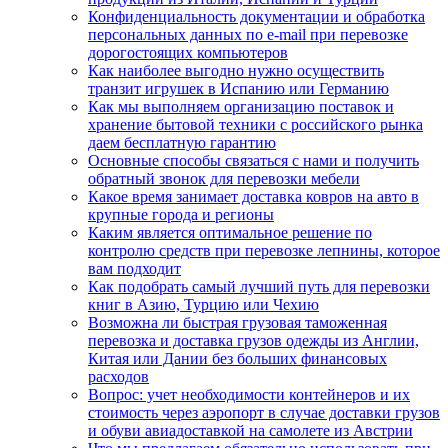
Конфиденциальность документации и обработка
персональных данных по e-mail при перевозке
дорогостоящих компьютеров
Как наиболее выгодно нужно осуществить
транзит игрушек в Испанию или Германию
Как мы выполняем организацию поставок и
хранение бытовой техники с российского рынка
даем бесплатную гарантию
Основные способы связаться с нами и получить
обратный звонок для перевозки мебели
Какое время занимает доставка ковров на авто в
крупные города и регионы
Каким является оптимальное решение по
контролю средств при перевозке лепнины, которое
вам подходит
Как подобрать самый лучший путь для перевозки
книг в Азию, Турцию или Чехию
Возможна ли быстрая грузовая таможенная
перевозка и доставка грузов одежды из Англии,
Китая или Дании без больших финансовых
расходов
Вопрос: учет необходимости контейнеров и их
стоимость через аэропорт в случае доставки грузов
и обуви авиадоставкой на самолете из Австрии