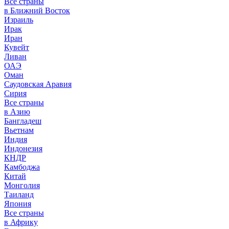
Все страны
в Ближний Восток
Израиль
Ирак
Иран
Кувейт
Ливан
ОАЭ
Оман
Саудовская Аравия
Сирия
Все страны
в Азию
Бангладеш
Вьетнам
Индия
Индонезия
КНДР
Камбоджа
Китай
Монголия
Таиланд
Япония
Все страны
в Африку