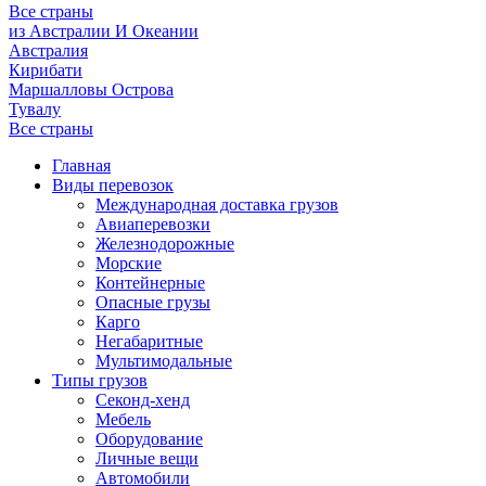
Все страны
из Австралии И Океании
Австралия
Кирибати
Маршалловы Острова
Тувалу
Все страны
Главная
Виды перевозок
Международная доставка грузов
Авиаперевозки
Железнодорожные
Морские
Контейнерные
Опасные грузы
Карго
Негабаритные
Мультимодальные
Типы грузов
Секонд-хенд
Мебель
Оборудование
Личные вещи
Автомобили