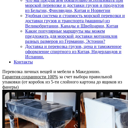
Что мы предлагаем обязательно использовать при
морской перевозке и доставки грузов и продуктов
из Бельгии, Финляндии, Китая и Норвегии
Удобная система и стоимость морской перевозки и
доставки грузов и транспорта (машины) из
Великобритании, Канады и Швейцарии, Китая
Какие популярные маршруты мы можем
предложить для морской доставки мотоциклов
разных размеров из Германии, Эстонии?
Доставка и перевозка грузов, цена и таможенное
оформление спиртного из Китая, Нидерландов и
Испании.
Контакты
Перевозка личных вещей и мебели в Македонию.
Гарантия сохранности 100%
за счет выбора правильной
упаковки (от коробок из 5-ти слойного картона до ящиков из
фанеры)