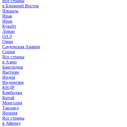
Все страны
в Ближний Восток
Израиль
Ирак
Иран
Кувейт
Ливан
ОАЭ
Оман
Саудовская Аравия
Сирия
Все страны
в Азию
Бангладеш
Вьетнам
Индия
Индонезия
КНДР
Камбоджа
Китай
Монголия
Таиланд
Япония
Все страны
в Африку