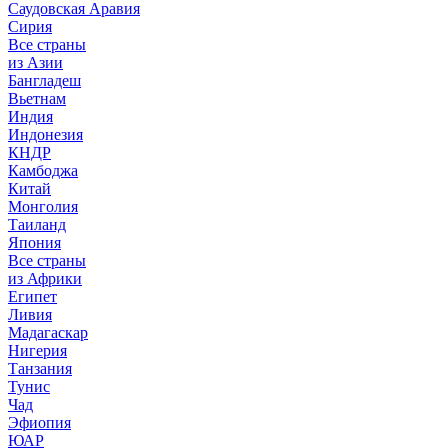
Саудовская Аравия
Сирия
Все страны
из Азии
Бангладеш
Вьетнам
Индия
Индонезия
КНДР
Камбоджа
Китай
Монголия
Таиланд
Япония
Все страны
из Африки
Египет
Ливия
Мадагаскар
Нигерия
Танзания
Тунис
Чад
Эфиопия
ЮАР