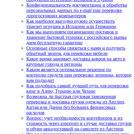
Конфиденциальность документации и обработка
персональных данных по e-mail при перевозке
дорогостоящих компьютеров
Как наиболее выгодно нужно осуществить
транзит игрушек в Испанию или Германию
Как мы выполняем организацию поставок и
хранение бытовой техники с российского рынка
даем бесплатную гарантию
Основные способы связаться с нами и получить
обратный звонок для перевозки мебели
Какое время занимает доставка ковров на авто в
крупные города и регионы
Каким является оптимальное решение по
контролю средств при перевозке лепнины, которое
вам подходит
Как подобрать самый лучший путь для перевозки
книг в Азию, Турцию или Чехию
Возможна ли быстрая грузовая таможенная
перевозка и доставка грузов одежды из Англии,
Китая или Дании без больших финансовых
расходов
Вопрос: учет необходимости контейнеров и их
стоимость через аэропорт в случае доставки грузов
и обуви авиадоставкой на самолете из Австрии