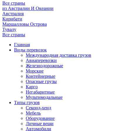
Все страны
из Австралии И Океании
Австралия
Кирибати
Маршалловы Острова
Тувалу
Все страны
Главная
Виды перевозок
Международная доставка грузов
Авиаперевозки
Железнодорожные
Морские
Контейнерные
Опасные грузы
Карго
Негабаритные
Мультимодальные
Типы грузов
Секонд-хенд
Мебель
Оборудование
Личные вещи
Автомобили