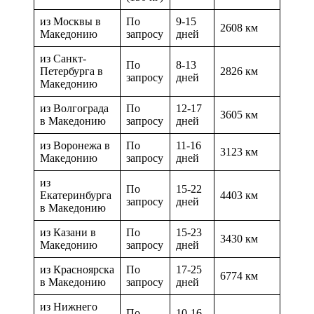
из Москвы в
По
9-15
2608 км
Македонию
запросу
дней
из Санкт-
По
8-13
Петербурга в
2826 км
запросу
дней
Македонию
из Волгограда
По
12-17
3605 км
в Македонию
запросу
дней
из Воронежа в
По
11-16
3123 км
Македонию
запросу
дней
из
По
15-22
Екатеринбурга
4403 км
запросу
дней
в Македонию
из Казани в
По
15-23
3430 км
Македонию
запросу
дней
из Красноярска
По
17-25
6774 км
в Македонию
запросу
дней
из Нижнего
По
10-16