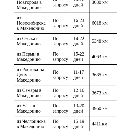
Новгорода в
3030 км
запросу
дней
Македонию
из
По
16-23
Новосибирска
6018 км
запросу
дней
в Македонию
из Омска в
По
14-22
5348 км
Македонию
запросу
дней
из Перми в
По
15-22
4063 км
Македонию
запросу
дней
из Ростова-на-
По
11-17
Дону в
3685 км
запросу
дней
Македонию
из Самары в
По
12-16
3673 км
Македонию
запросу
дней
из Уфы в
По
13-20
3960 км
Македонию
запросу
дней
из Челябинска
По
15-19
4411 км
в Македонию
запросу
дней