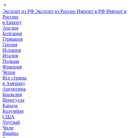
Экспорт из РФ
Экспорт из России
Импорт в РФ
Импорт в
Россию
в Европу
Англия
Болгария
Германия
Греция
Испания
Италия
Польша
Франция
Чехия
Все страны
в Америку
Аргентина
Бразилия
Венесуэла
Канада
Колумбия
США
Уругвай
Чили
Ямайка