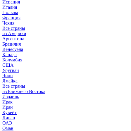
Испания
Италия
Польша
Франция
Чехия
Все страны
из Америки
Аргентина
Бразилия
Венесуэла
Канада
Колумбия
США
Уругвай
Чили
Ямайка
Все страны
из Ближнего Востока
Израиль
Ирак
Иран
Кувейт
Ливан
ОАЭ
Оман