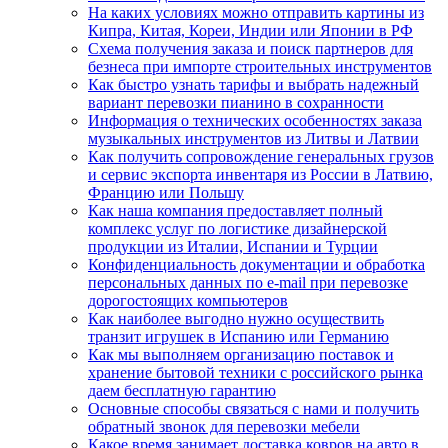
На каких условиях можно отправить картины из
Кипра, Китая, Кореи, Индии или Японии в РФ
Схема получения заказа и поиск партнеров для
безнеса при импорте строительных инструментов
Как быстро узнать тарифы и выбрать надежный
вариант перевозки пианино в сохранности
Информация о технических особенностях заказа
музыкальных инструментов из Литвы и Латвии
Как получить сопровождение генеральных грузов
и сервис экспорта инвентаря из России в Латвию,
Францию или Польшу
Как наша компания предоставляет полный
комплекс услуг по логистике дизайнерской
продукции из Италии, Испании и Турции
Конфиденциальность документации и обработка
персональных данных по e-mail при перевозке
дорогостоящих компьютеров
Как наиболее выгодно нужно осуществить
транзит игрушек в Испанию или Германию
Как мы выполняем организацию поставок и
хранение бытовой техники с российского рынка
даем бесплатную гарантию
Основные способы связаться с нами и получить
обратный звонок для перевозки мебели
Какое время занимает доставка ковров на авто в