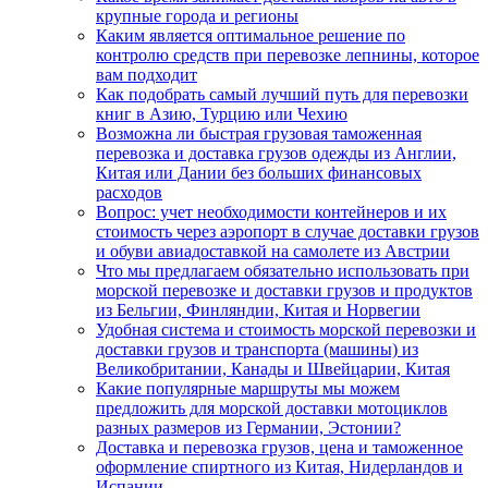
крупные города и регионы
Каким является оптимальное решение по
контролю средств при перевозке лепнины, которое
вам подходит
Как подобрать самый лучший путь для перевозки
книг в Азию, Турцию или Чехию
Возможна ли быстрая грузовая таможенная
перевозка и доставка грузов одежды из Англии,
Китая или Дании без больших финансовых
расходов
Вопрос: учет необходимости контейнеров и их
стоимость через аэропорт в случае доставки грузов
и обуви авиадоставкой на самолете из Австрии
Что мы предлагаем обязательно использовать при
морской перевозке и доставки грузов и продуктов
из Бельгии, Финляндии, Китая и Норвегии
Удобная система и стоимость морской перевозки и
доставки грузов и транспорта (машины) из
Великобритании, Канады и Швейцарии, Китая
Какие популярные маршруты мы можем
предложить для морской доставки мотоциклов
разных размеров из Германии, Эстонии?
Доставка и перевозка грузов, цена и таможенное
оформление спиртного из Китая, Нидерландов и
Испании.