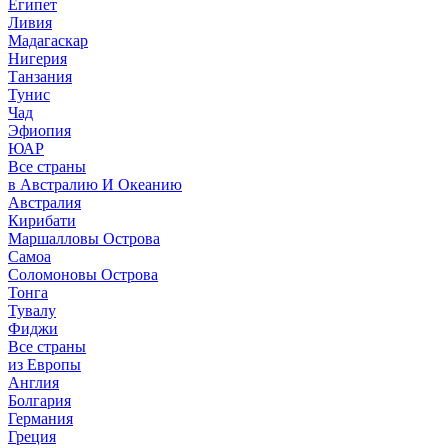
Египет
Ливия
Мадагаскар
Нигерия
Танзания
Тунис
Чад
Эфиопия
ЮАР
Все страны
в Австралию И Океанию
Австралия
Кирибати
Маршалловы Острова
Самоа
Соломоновы Острова
Тонга
Тувалу
Фиджи
Все страны
из Европы
Англия
Болгария
Германия
Греция