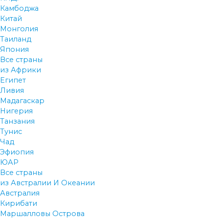
Камбоджа
Китай
Монголия
Таиланд
Япония
Все страны
из Африки
Египет
Ливия
Мадагаскар
Нигерия
Танзания
Тунис
Чад
Эфиопия
ЮАР
Все страны
из Австралии И Океании
Австралия
Кирибати
Маршалловы Острова