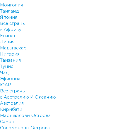
Монголия
Таиланд
Япония
Все страны
в Африку
Египет
Ливия
Мадагаскар
Нигерия
Танзания
Тунис
Чад
Эфиопия
ЮАР
Все страны
в Австралию И Океанию
Австралия
Кирибати
Маршалловы Острова
Самоа
Соломоновы Острова