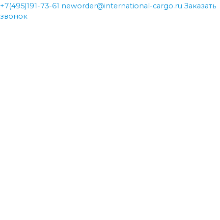
+7(495)191-73-61
neworder@international-cargo.ru
Заказать
звонок
neworder@international-cargo.ru
neworder@international-cargo.ru
+7(495)191-73-61
+7(495)191-73-61
Главная
Виды перевозок
Международная доставка грузов
Авиаперевозки
Железнодорожные