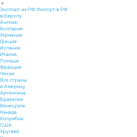
Экспорт из РФ
Импорт в РФ
в Европу
Англия
Болгария
Германия
Греция
Испания
Италия
Польша
Франция
Чехия
Все страны
в Америку
Аргентина
Бразилия
Венесуэла
Канада
Колумбия
США
Уругвай