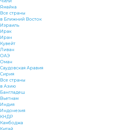
Чили
Ямайка
Все страны
в Ближний Восток
Израиль
Ирак
Иран
Кувейт
Ливан
ОАЭ
Оман
Саудовская Аравия
Сирия
Все страны
в Азию
Бангладеш
Вьетнам
Индия
Индонезия
КНДР
Камбоджа
Китай