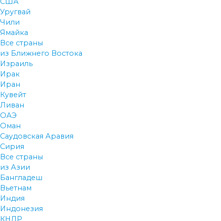
США
Уругвай
Чили
Ямайка
Все страны
из Ближнего Востока
Израиль
Ирак
Иран
Кувейт
Ливан
ОАЭ
Оман
Саудовская Аравия
Сирия
Все страны
из Азии
Бангладеш
Вьетнам
Индия
Индонезия
КНДР