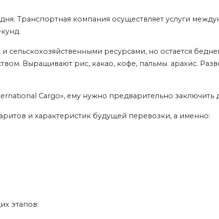
3 дня. Транспортная компания осуществляет услуги меж
екунд.
 сельскохозяйственными ресурсами, но остается бедней
вом. Выращивают рис, какао, кофе, пальмы. арахис. Разв
nternational Cargo», ему нужно предварительно заключит
баритов и характеристик будущей перевозки, а именно:
х этапов: