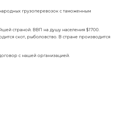
дународных грузоперевозок с таможенным
шей страной. ВВП на душу населения $1700.
одится скот, рыболовство. В стране производится
ь договор с нашей организацией.