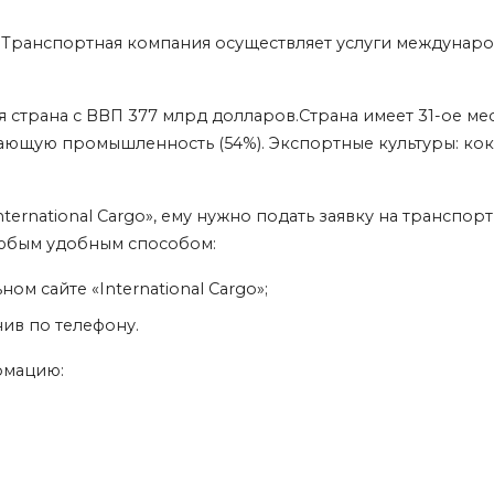
я. Транспортная компания осуществляет услуги междуна
трана с ВВП 377 млрд долларов.Страна имеет 31-ое мест
ющую промышленность (54%). Экспортные культуры: кокос
ternational Cargo», ему нужно подать заявку на транспо
любым удобным способом:
м сайте «International Cargo»;
нив по телефону.
рмацию: