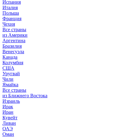
Испания
Италия
Польша
Франция
Чехия
Все страны
из Америки
Аргентина
Бразилия
Венесуэла
Канада
Колумбия
США
Уругвай
Чили
Ямайка
Все страны
из Ближнего Востока
Израиль
Ирак
Иран
Кувейт
Ливан
ОАЭ
Оман