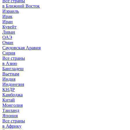
Все страны
в Ближний Восток
Израиль
Ирак
Иран
Кувейт
Ливан
ОАЭ
Оман
Саудовская Аравия
Сирия
Все страны
в Азию
Бангладеш
Вьетнам
Индия
Индонезия
КНДР
Камбоджа
Китай
Монголия
Таиланд
Япония
Все страны
в Африку