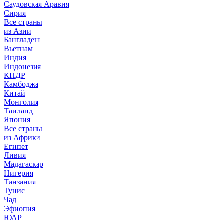
Саудовская Аравия
Сирия
Все страны
из Азии
Бангладеш
Вьетнам
Индия
Индонезия
КНДР
Камбоджа
Китай
Монголия
Таиланд
Япония
Все страны
из Африки
Египет
Ливия
Мадагаскар
Нигерия
Танзания
Тунис
Чад
Эфиопия
ЮАР