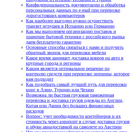
Конфиденциальность документации и обработка
персональных данных по e-mail при перевозке
дорогостоящих компьютеров
Как наиболее выгодно нужно осуществить
транзит игрушек в Испанию или Германию
Как мы выполняем организацию поставок и
хранение бытовой техники с российского рынка
даем бесплатную гарантию
Основные способы связаться с нами и получить
обратный звонок для перевозки мебели
Какое время занимает доставка ковров на авто в
крупные города и регионы
Каким является оптимальное решение по
контролю средств при перевозке лепнины, которое
вам подходит
Как подобрать самый лучший путь для перевозки
книг в Азию, Турцию или Чехию
Возможна ли быстрая грузовая таможенная
перевозка и доставка грузов одежды из Англии,
Китая или Дании без больших финансовых
расходов
Вопрос: учет необходимости контейнеров и их
стоимость через аэропорт в случае доставки грузов
и обуви авиадоставкой на самолете из Австрии